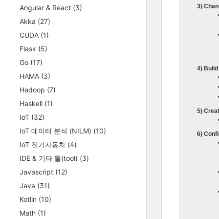
3) Chan
Angular & React
(3)
Akka
(27)
CUDA
(1)
Flask
(5)
Go
(17)
4) Buil
HAMA
(3)
Hadoop
(7)
Haskell
(1)
5) Creat
IoT
(32)
IoT 데이터 분석 (NILM)
(10)
6) Conf
IoT 전기자동차
(4)
IDE & 기타 툴(tool)
(3)
Javascript
(12)
Java
(31)
Kotlin
(10)
Math
(1)