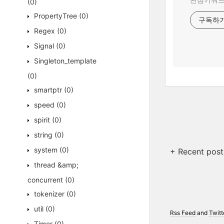
(0)
PropertyTree
(0)
구독하
Regex
(0)
Signal
(0)
Singleton_template
(0)
smartptr
(0)
speed
(0)
spirit
(0)
string
(0)
system
(0)
+ Recent post
thread &amp;
concurrent
(0)
tokenizer
(0)
util
(0)
Rss Feed
and
Twitt
Timer
(0)