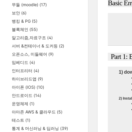
Basic En
무들 (moodle)
(17)
보안
(6)
뱅킹 & PG
(5)
블록체인
(55)
알고리즘,자료구조
(4)
서버 &컨테이너 & 도커등
(2)
오픈소스, 미들웨어
(9)
Part 1: 
임베디드
(4)
인터프리터
(4)
1) do
하이브리드앱
(9)
아이폰 (IOS)
(10)
안드로이드
(14)
2) Instal
운영체제
(1)
아마존 AWS & 클라우드
(5)
테스트
(1)
통계 & 머신러닝 & 딥러닝
(39)