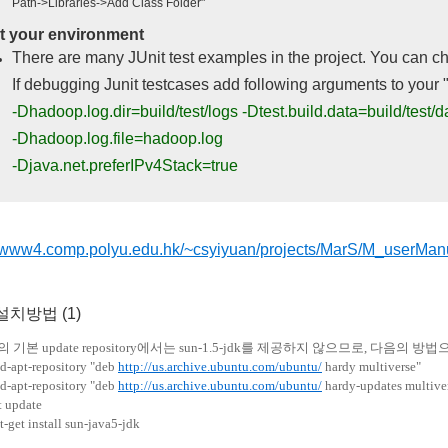
Path->Libraries->Add Class Folder"
st your environment
There are many JUnit test examples in the project. You can c
If debugging Junit testcases add following arguments to your
-Dhadoop.log.dir=build/test/logs -Dtest.build.data=build/test/
-Dhadoop.log.file=hadoop.log
-Djava.net.preferIPv4Stack=true
//www4.comp.polyu.edu.hk/~csyiyuan/projects/MarS/M_userMan
k 설치방법 (1)
u의 기본 update repository에서는 sun-1.5-jdk를 제공하지 않으므로, 다음의 방법
d-apt-repository "deb
http://us.archive.ubuntu.com/ubuntu/
hardy multiverse"
d-apt-repository "deb
http://us.archive.ubuntu.com/ubuntu/
hardy-updates multive
t update
t-get install sun-java5-jdk