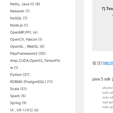
Netty, Java IO
(8)
7) Te
Network
(7)
NoSQL
(7)
Node.js
(1)
OpenMP,PPL
(4)
OpenCV, Halcon
(1)
OpenGL , WebGL
(0)
PlayFramework2
(35)
Amp,CUDA,OpenCL,TensorFlo
링크)
http:
w
(1)
Python
(37)
java 5 sd
RDBMS (PostgreSQL)
(11)
ubunt
Scala
(51)
sudo ad
Spark
(5)
sudo ad
aapt-ge
Spring
(9)
sudo ap
UI , UX 디자인
(6)