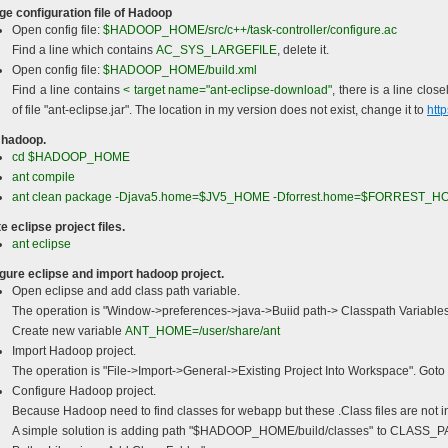
ge configuration file of Hadoop
Open config file:
$HADOOP_HOME/src/c++/task-controller/configure.ac
Find a line which contains
AC_SYS_LARGEFILE
, delete it.
Open config file:
$HADOOP_HOME/build.xml
Find a line contains
< target name="ant-eclipse-download"
, there is a line clos
of file "ant-eclipse.jar". The location in my version does not exist, change it to
http
d hadoop.
cd $HADOOP_HOME
ant compile
ant clean package -Djava5.home=$JV5_HOME -Dforrest.home=$FORREST_
e eclipse project files.
ant eclipse
igure eclipse and import hadoop project.
Open eclipse and add class path variable.
The operation is "Window->preferences->java->Buiid path-> Classpath Variable
Create new variable
ANT_HOME=/user/share/ant
Import Hadoop project.
The operation is "File->Import->General->Existing Project Into Workspace". G
Configure Hadoop project.
Because Hadoop need to find classes for webapp but these .Class files are not inc
A simple solution is adding path "$HADOOP_HOME/build/classes" to CLASS_PATH 