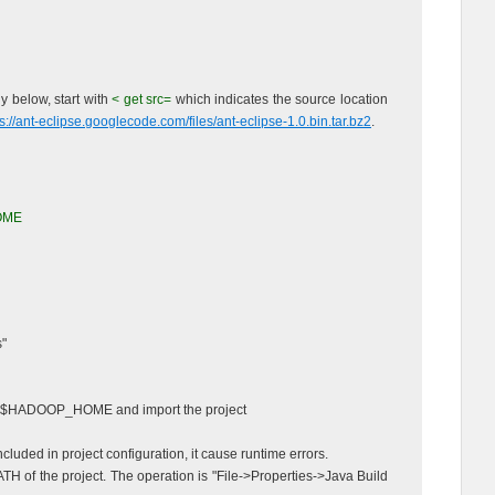
ely below, start with
< get src=
which indicates the source location
s://ant-eclipse.googlecode.com/files/ant-eclipse-1.0.bin.tar.bz2
.
HOME
s"
oto $HADOOP_HOME and import the project
luded in project configuration, it cause runtime errors.
of the project. The operation is "File->Properties->Java Build