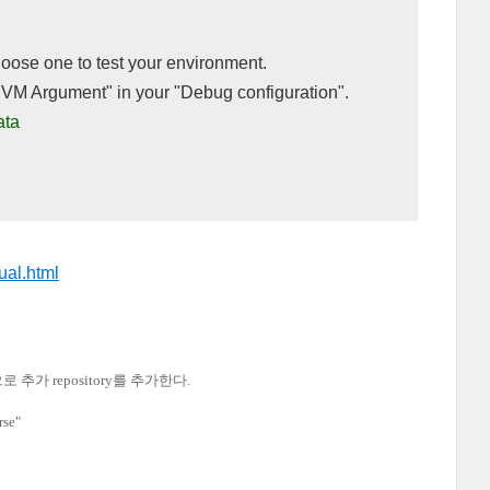
hoose one to test your environment.
 "VM Argument" in your "Debug configuration".
data
ual.html
으로 추가 repository를 추가한다.
rse"