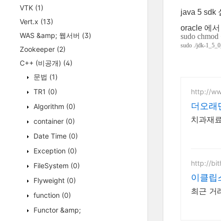
VTK
(1)
java 5 sd
Vert.x
(13)
oracle 에
WAS &amp; 웹서버
(3)
sudo chmod
sudo ./jdk-1_5_
Zookeeper
(2)
C++ (비공개)
(4)
문법
(1)
http://w
TR1
(0)
더오래
Algorithm
(0)
치과재료
container
(0)
Date Time
(0)
Exception
(0)
http://b
FileSystem
(0)
이클립스
Flyweight
(0)
최근 거
function
(0)
Functor &amp;