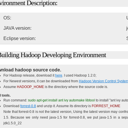
vironment Description:
OS:
JAVA version:
Eclipse version:
Building Hadoop Developing Environment
wnload hadoop source code.
For Hadoop release, download it
here
. I used Hadoop 1.2.0;
For Newest versions, it can be downloaded from
Hadoop Version Control Syste
Assume
HADOOP_HOME
is the directory where the source code is.
l tools.
Run command:
sudo apt-get install ant ivy automake libtool
to install "ant ivy aut
Download
forrest-0.8
and unzip it. Assume its directory is
FORREST_HOME
Note that forrest-0.8 is not the latest version, Using the latest version may conf
1.5. Because we only need java-1.5 for forrest-0.8, we put java-1.5 in a sepa
jdk1.5.0_22