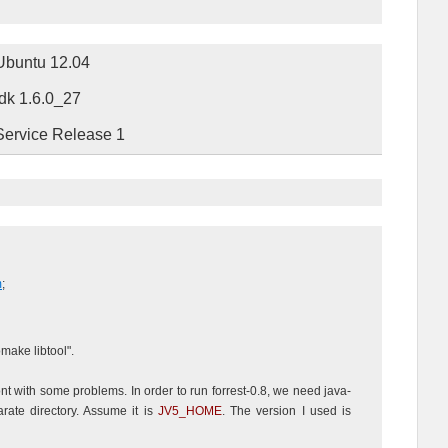
Ubuntu 12.04
jdk 1.6.0_27
Service Release 1
m
;
omake libtool".
ront with some problems. In order to run forrest-0.8, we need java-
rate directory. Assume it is
JV5_HOME
. The version I used is