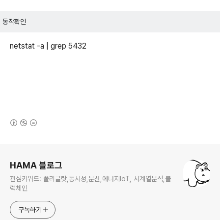
동작확인
netstat -a | grep 5432
(새창열림)
로그 정보
HAMA 블로그
관심키워드: 폴리글랏,동시성,분산,에너지IoT, 시계열분석,블
럭체인
구독하기