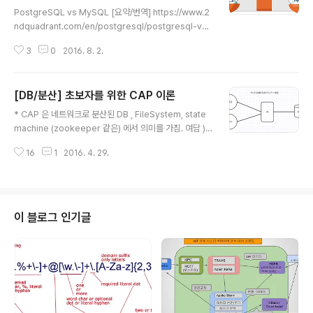
글 내용
PostgreSQL vs MySQL [요약/번역] https://www.2
ndquadrant.com/en/postgresql/postgresql-vs-
mysql/ * 참고로 우버는 PostgreSQL에서 MySQL로
3
0
2016. 8. 2.
갈아탔습니다. -> 참고 )https://mysqlko.wordpress.
com/2016/08/05/mysql-vs-postgresql-uber/ 이
런것은 해당 버전에 따라서 결과는 달라지니 최근 정보로
[DB/분산] 초보자를 위한 CAP 이론
잘 살펴봐야겠습니다. PostgreSQL 와 MySQL에는 근
글 내용
본적인 차이점이 분명히 있습니다. 두 시스템 간의 장,단점
* CAP 은 네트워크로 분산된 DB , FileSystem, state
을 잘 파악해서 자신의 시스템에 사용 했으면 하는데 도움
machine (zookeeper 같은) 에서 의미를 가짐. 여담 )
을 드리고자 유사성과 차이점에 대한 요약을 준비했습니
NoSQL 이란게 유비쿼터스,클라우드,빅데이터 같은 상품
다. Open SourceAcid ComplianceSQL Comp..
16
1
2016. 4. 29.
명 처럼 휩쓸고 지나간 자리에는 더 이상 NoSQL 이라는
말 대신 각각 DB 들의 이름 자체로 회자되고 있습니다. "N
o SQL" SQL 이 아닌, "Not Only SQL" SQL 만이 아닌
등 여러 말들이 많았는데 (NewSQL 도 있고) 이제 SQL
지원은 많은 DB에서 하고 있기때문에 SQL 지원여부는 차
이 블로그 인기글
이점이 아닌게 되버렸고, 단지 관계형이냐 아니냐 혹은 분
산 지향등으로 나누다가, 이제 RDB vs No-RDB 가 아닌
A vs B vs C vs D ...등으로 각각 DB 의 개성을 인정(?)
해주..