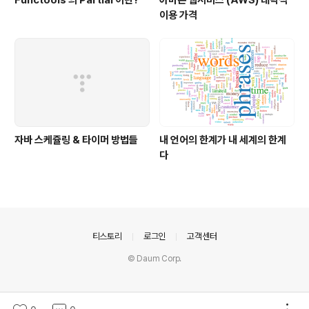
Functools 의 Partial 이란?
아마존 웹서비스 (AWS) 대략적
이용 가격
자바 스케쥴링 & 타이머 방법들
내 언어의 한계가 내 세계의 한계
다
의안내
티스토리
로그인
고객센터
© Daum Corp.