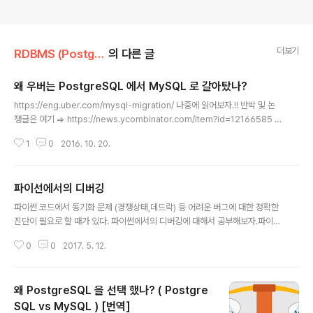
더보기
RDBMS (PostgreSQL)
의 다른 글
왜 우버는 PostgreSQL 에서 MySQL 로 갈아탔나?
글 내용
https://eng.uber.com/mysql-migration/ 나중에 읽어보자.!! 반박 및 논
쟁글은 여기 => https://news.ycombinator.com/item?id=12166585 C
onclusionPostgres served us well in the early days of Uber, but
1
0
2016. 10. 20.
we ran into significant problems scaling Postgres with our growt
h. Today, we have some legacy Postgres instances, but the bulk
of our databases are either built on top of MySQL (typically using
파이선에서의 디버깅
our Schemaless layer) or, i..
글 내용
파이썬 코드에서 동기화 문제 (경쟁상태,데드락) 등 어려운 버그에 대한 정확한
진단이 필요로 할 때가 있다. 파이썬에서의 디버깅에 대해서 공부해보자.파이썬
에서 디버깅이란(PDB) pycharm 에서 디버깅파이썬에서 사용하는 디버깅 방
0
0
2017. 5. 12.
법들데드락 로깅모듈
왜 PostgreSQL 을 선택 했나? ( Postgre
SQL vs MySQL ) [번역]