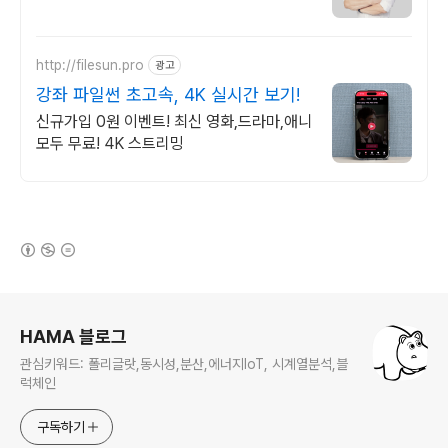
http://filesun.pro
광고
강좌 파일썬 초고속, 4K 실시간 보기!
신규가입 0원 이벤트! 최신 영화,드라마,애니
모두 무료! 4K 스트리밍
(새창열림)
로그 정보
HAMA 블로그
관심키워드: 폴리글랏,동시성,분산,에너지IoT, 시계열분석,블
럭체인
구독하기