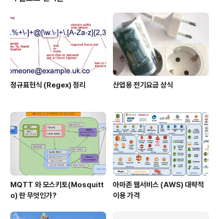
정의만 검토 대상이 된다. 즉 implicit def intToString(x
: Int) = x.toString 과 같이 implict 를 붙여주면 컴파일러
가 암시적 변환에 사용할 후보에 넣는다. 변수,함수,객체정
의..
정규표현식 (Regex) 정리
산업용 전기요금 상식
MQTT 와 모스키토(Mosquitt
아마존 웹서비스 (AWS) 대략적
o) 란 무엇인가?
이용 가격