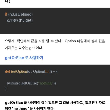
다.)
if 
(h3.isDefined)
println 
(h3.get)
요렇게 확인해서 값을 사용 할 수 있다. Option 타입에서 실제 값을
가져오는 함수는 get 이다.
getOrElse 로 사용하기
def 
testOption
(o : Option[
Int
]) = {
println
(o.getOrElse(
"nothing"
))
}
getOrElse 를 사용하여 값이 있으면 그 값을 사용하고 , 없으면 인자로
넘긴 "nothing" 을 사용하게 한다.