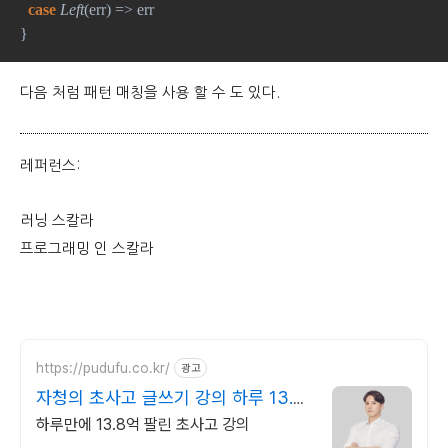
case 
Left
(err) => err
}
다음 처럼 패턴 매칭을 사용 할 수 도 있다.
레퍼런스:
러닝 스칼라
프로그래밍 인 스칼라
https://pudufu.co.kr/
광고
자청의 초사고 글쓰기 강의 하루 13.8
억 팔린 강의
하루만에 13.8억 팔린 초사고 강의