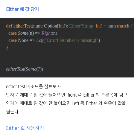
Either 에 값 담기
def 
eitherTest
(num: Option[
Int
]): 
Either
[
String
, Int
] = num 
match 
{
case 
Some
(n) => 
Right
(n)
case 
None => 
Left
(
"Error! Number is missing!"
)
}
eitherTest
(
Some
(
7
))
eitherTest 메소드를 살펴보자.
인자로 제대로 된 값이 들어오면 Right 즉 Either 의 오른쪽에 담고
인자에 제대로 된 값이 안 들어오면 Left 즉 Either 의 왼쪽에 값을
담는다.
Either 값 사용하기