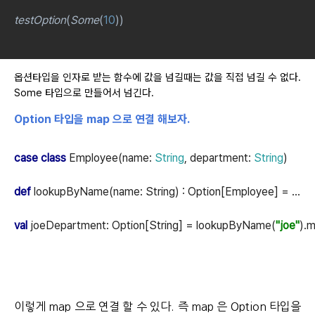
testOption
(
Some
(
10
))
옵션타입을 인자로 받는 함수에 값을 넘길때는 값을 직접 넘길 수 없다.
Some 타입으로 만들어서 넘긴다.
Option 타입을 map 으로 연결 해보자.
case class 
Employee(name: 
String
, department: 
String
)
def 
lookupByName(name: String) : Option[Employee] = ...
val 
joeDepartment: Option[String] = lookupByName(
"joe"
).
이렇게 map 으로 연결 할 수 있다. 즉 map 은 Option 타입을