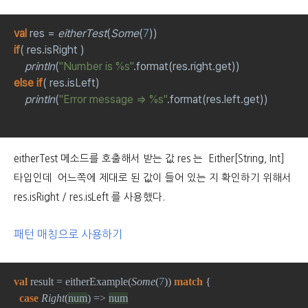
val 
res = 
eitherTest
(
Some
(
7
))
if
    println
(
"Number is %s"
.format(res.right.get))
else if
    println
(
"Error message => %s"
.format(res.left.get))
eitherTest 메소드를 호출해서 받는 값 res 는 Either[String, Int]
타입인데 어느쪽에 제대로 된 값이 들어 있는 지 확인하기 위해서
res.isRight / res.isLeft 를 사용했다.
패턴 매칭으로 사용하기
val 
result = eitherExample(
Some
(
7
)) 
match 
{
case 
Right
(
num
) => 
num