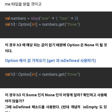
me 타입을 받을 것이고
val 
numbers = 
Map
(
"one" 
-> 
1
, 
"two" 
-> 
2
)
val 
h3 : Option[
Int
] = numbers.get(
"three"
)
이 경우
h3 에 해당 되는 값이 없기 때문에 Option 은 None 이 될 것
이다.
Option 에서 값 가져오기 (get 과 isDefined 사용하기)
val 
h3 : Option[
Int
] = numbers.get(
"three"
)
이 경우 h3 이 Some 인지 None 인지 어떻게 알까? 확인하고 사용해
야지 않을가?
그때 isDefined 메소드를 사용한다.
(반대 개념의 isEmpty 도 있