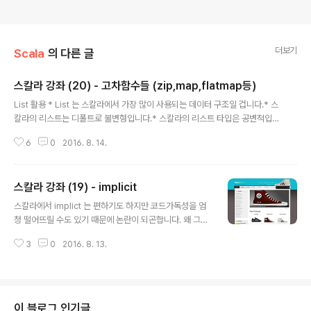
더보기
Scala
의 다른 글
스칼라 강좌 (20) - 고차함수들 (zip,map,flatmap등)
글 내용
List 활용 * List 는 스칼라에서 가장 많이 사용되는 데이터 구조일 겁니다.* 스
칼라의 리스트는 디폴트로 불변형입니다.* 스칼라의 리스트 타입은 공변적입니
다. 길이 구하기val a = List (1,2,3) a.length // 3 *배열과 달리 리스트의 len
6
0
2016. 8. 14.
gth 는 비교적 비싼 연산입니다. a.isEmpty 를 a.length == 0 으로 사용하지
마세요. 양 끝에 접근하기val a = List ('a','b','c','d')a.head // 'a' 처음a.last
// 'd' 마지막a.tail // List('b', 'c','d') 처음 제외 나머지 a.init // List('a','b','c')
스칼라 강좌 (19) - implicit
마지막 제외 나머지 리스트 뒤집기 val a = List ('a',b','c','d')a...
글 내용
스칼라에서 implict 는 편하기도 하지만 코드가독성을 엄
청 떨어뜨릴 수도 있기 때문에 논란이 되곤합니다. 왜 그런
지 한번 살펴 볼까요? 0. 암시규칙 x + y 라는 표현식에서
3
0
2016. 8. 13.
타입 오류가 있다면 컴파일러는 convert(x) + y 를 시도
해봅니다. 여기서 자동으로 가져다 사용되는 convert 는
무엇일까요? convert 는 암시적으로 적용되는 변환을 목
적으로 자동적으로 사용됩니다. convert 가 아래의 규칙
들을 갖는다면 말이지요. 1. 표시규칙 : implicit 로 표시한
이 블로그 인기글