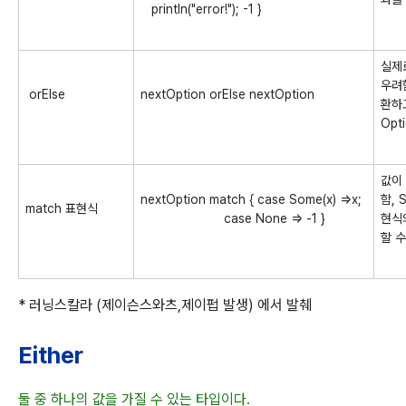
println("error!"); -1 }
실제
우려함
orElse
nextOption orElse nextOption
환하
Opt
값이
nextOption match { case Some(x) =>x;
함, 
match 표현식
case None => -1 }
현식
할 수
* 러닝스칼라 (제이슨스와츠,제이펍 발생) 에서 발췌
Either
둘 중 하나의 값을 가질 수 있는 타입이다.