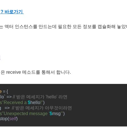
 ? 바로가기
객체는 액터 인스턴스를 만드는데 필요한 모든 정보를 캡슐화해 놓았다
신
 receive 메소드를 통해서 합니다.
e 
= {
lo` => 
// 
받은 메세지가
 'hello' 
라면
s"Received a 
$
hello
!"
)
   =>  
// 
받은 메세지가 아무것이라면
s"Unexpected message '
$
msg
'"
)  
stop(
self
)