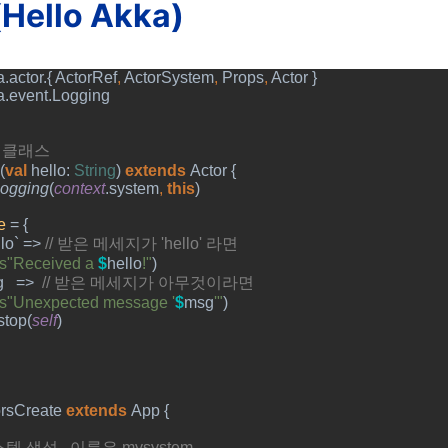
Hello Akka)
.actor.{ ActorRef
, 
ActorSystem
, 
Props
, 
Actor }
a.event.Logging
 클래스
(
val 
hello: 
String
) 
extends 
Actor {
ogging
(
context
.system
, 
this
)
e 
= {
lo` => 
// 
받은 메세지가
 'hello' 
라면
s"Received a 
$
hello
!"
)
   =>  
// 
받은 메세지가 아무것이라면
s"Unexpected message '
$
msg
'"
)  
stop(
self
)
rsCreate 
extends 
App {
스템 생성
 . 
이름은
 mysystem