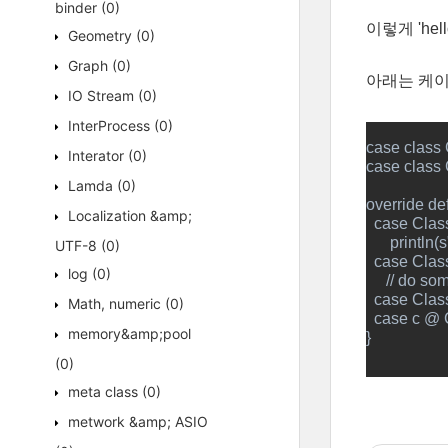
binder
(0)
이렇게 'he
Geometry
(0)
Graph
(0)
아래는 케이스
IO Stream
(0)
InterProcess
(0)
case class C
Interator
(0)
case class 
Lamda
(0)
override def
Localization &amp;
  case Clas
      printl
UTF-8
(0)
  case Clas
log
(0)
     // do so
  case Clas
Math, numeric
(0)
  case c @ 
memory&amp;pool
}    
(0)
meta class
(0)
metwork &amp; ASIO