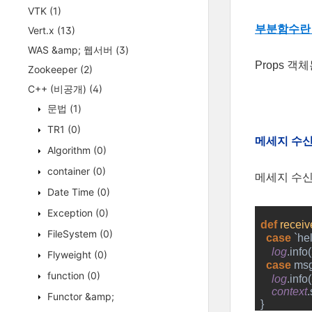
VTK
(1)
부분함수란
Vert.x
(13)
WAS &amp; 웹서버
(3)
Props 
Zookeeper
(2)
C++ (비공개)
(4)
문법
(1)
TR1
(0)
메세지 수
Algorithm
(0)
container
(0)
메세지 수신은
Date Time
(0)
Exception
(0)
def 
receiv
FileSystem
(0)
case 
`hel
log
.info(
Flyweight
(0)
case 
msg
function
(0)
log
.info(
context
.
Functor &amp;
  }