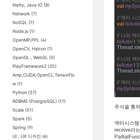
Netty, Java IO
(8)
val 
mySys
Network
(7)
// 
액터 시
NoSQL
(7)
val 
hiActor
Node.js
(1)
// 
나의 액
OpenMP,PPL
(4)
hiActor 
! 
"
Thread.
sl
OpenCV, Halcon
(1)
OpenGL , WebGL
(0)
// 
나의 액
hiActor 
! 
3
PlayFramework2
(35)
Thread.
sl
Amp,CUDA,OpenCL,TensorFlo
// 
액터 시
w
(1)
mySystem
Python
(37)
}
RDBMS (PostgreSQL)
(11)
주석을 통하
Scala
(51)
Spark
(5)
액터시스템을
Spring
(9)
receive
UI , UX 디자인
(6)
PartialF