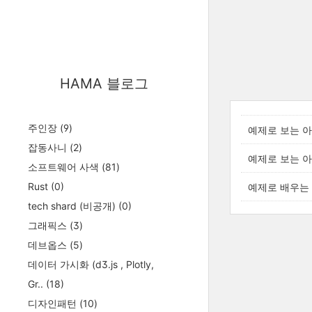
HAMA 블로그
주인장
(9)
예제로 보는 아카(
잡동사니
(2)
예제로 보는 아카(
소프트웨어 사색
(81)
Rust
(0)
예제로 배우는 아
tech shard (비공개)
(0)
그래픽스
(3)
데브옵스
(5)
데이터 가시화 (d3.js , Plotly,
Gr..
(18)
디자인패턴
(10)