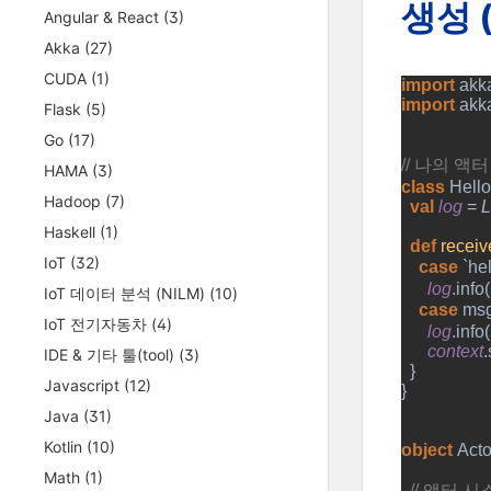
생성 (
Angular & React
(3)
Akka
(27)
CUDA
(1)
import 
akka
import 
akk
Flask
(5)
Go
(17)
// 
나의 액터
HAMA
(3)
class 
Hello
Hadoop
(7)
val 
log 
= 
L
Haskell
(1)
def 
receiv
IoT
(32)
case 
`hel
log
.info(
IoT 데이터 분석 (NILM)
(10)
case 
msg
IoT 전기자동차
(4)
log
.info(
context
.
IDE & 기타 툴(tool)
(3)
  }
Javascript
(12)
}
Java
(31)
Kotlin
(10)
object 
Acto
Math
(1)
// 
액터 시