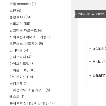
무들 (moodle)
(17)
보안
(6)
2016. 10. 4. 21:22
뱅킹 & PG
(5)
블록체인
(55)
알고리즘,자료구조
(4)
서버 &컨테이너 & 도커등
(2)
오픈소스, 미들웨어
(9)
- Scala
임베디드
(4)
인터프리터
(4)
- Akka 
하이브리드앱
(9)
아이폰 (IOS)
(10)
Learn
-
안드로이드
(14)
운영체제
(1)
아마존 AWS & 클라우드
(5)
테스트
(1)
통계 & 머신러닝 & 딥러닝
(39)