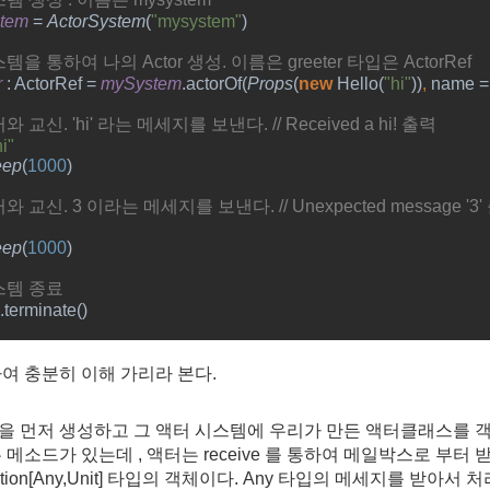
tem 
= 
ActorSystem
(
"mysystem"
)
스템을 통하여 나의
 Actor 
생성
. 
이름은
 greeter 
타입은
 ActorRef
 
: ActorRef = 
mySystem
.actorOf(
Props
(
new 
Hello(
"hi"
))
, 
name =
터와 교신
. 'hi' 
라는 메세지를 보낸다
. // Received a hi! 
출력 
hi"
eep
(
1000
)
터와 교신
. 3 
이라는 메세지를 보낸다
. // Unexpected message '3' 
eep
(
1000
)
스템 종료
.terminate()
여 충분히 이해 가리라 본다.
 먼저 생성하고 그 액터 시스템에 우리가 만든 액터클래스를 
라는 메소드가 있는데 , 액터는 receive 를 통하여 메일박스로 부터 
unction[Any,Unit] 타입의 객체이다. Any 타입의 메세지를 받아서 