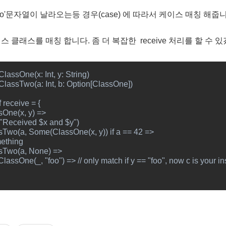
llo'문자열이 날라오는등 경우(case) 에 따라서 케이스 매칭 해줍
 클래스를 매칭 합니다. 좀 더 복잡한 receive 처리를 할 수 있
lassOne(x: Int, y: String)

ClassTwo(a: Int, b: Option[ClassOne])

 receive = {

sOne(x, y) =>

n(s"Received $x and $y")

sTwo(a, Some(ClassOne(x, y)) if a == 42 =>

mething

sTwo(a, None) =>

ClassOne(_, "foo") => // only match if y == "foo", now c is your i