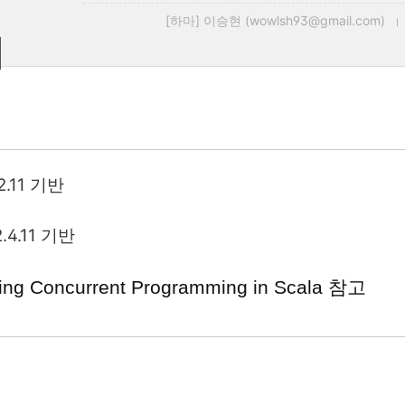
[하마] 이승현 (wowlsh93@gmail.com)
 2.11 기반
2.4.11 기반
ing Concurrent Programming in Scala 참고