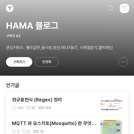
검색하기
티스토리
HAMA 블로그
구독자
62
관심키워드: 폴리글랏,동시성,분산,에너지IoT, 시계열분석,블럭체인
구독하기
방명록
신고하기 레이어
열기
인기글
정규표현식 (Regex) 정리
143
10
조회
198
MQTT 와 모스키토(Mosquitto) 란 무엇인
가?
3
0
조회
15