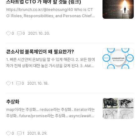
스타트업 CTO 가 해야 할 것들 (링크)
은 생각으로 비판만 하는 습관만 있는 사람이 독창적으로
글 내용
무엇인가 스스로 만들어 내기 힘들 거란건 충분히 어리짐
https://brunch.co.kr/@leehosung/40 Who is CT
작 할 수 있겠지요.) 재능과 반복 지나가는 길에 방망이 깍
O: Roles, Responsibilities, and Personas Chief t
는 노인을 보고, 일기장에 "오늘 방망이 깍는 노인을 봤다,
echnology officer is a complex role that lies at t
신기했다" 라고 단편적으로 적는것과 그것을 주제로 수필
he intersection of business and technology. A C
작성시간
0
0
2021. 10. 20.
을 쓰는 능력은 천지차이 겠지..
TO is usually seen as a seasoned professional
with a combined knowledge of a solutions archi
tect, programmer, DevOps, team leader ncube.
콘소시엄 블록체인이 왜 필요한가?
com
글 내용
1. 빠른 시간안에 온보딩을 할 수 있게 해준다. 2. 모든 참여
자가 전체 상황에 대한 높은 가시성을 갖게 된다. 3. AML
& KYC 프로세스를 표준적으로 도입할 수 있다. 4. 참여자
들의 행위에 대한 투명성을 가져왔다. 5. 데이터 가용성을
작성시간
1
0
2021. 10. 18.
높여 준다. 6. 대사,감사과정이 투명하다. (기능을 제공한
다) 7. 신뢰비용을 낮춰 준다. 8. 제품의 유통과정과 제조사
에 대한 출처에 대한 확인을 빠르게 할 수 있다. 9. 내부토
추상화
큰을 활용하여 안정적으로 금융 거래의 서브시스템으로 활
글 내용
용 할 수 있다. (추후 CDBC와의 연계 고려) 10. 외부 시스
map이라는 추상화... reduce라는 추상화.. iterator라는
템 및 데이터와의 인터그레이션이 원할 할 수 있다. 11. 특
추상화.. future/promise라는 추상화... async/await라
정 트랜잭션은 특정 조직(개인)들만 볼 수 있도록 조작 할
는 추상화.. journal 이라는 추상화.. expression이라는
수 있다. 12. 일정한 트랜잭션 성능을 보..
추상화.. vistor / Facade라는 추상화.. Traits라는 추상
작성시간
0
1
2021. 8. 29.
화.. match 라는 추상화.. executePlan이라는 추상화.. I