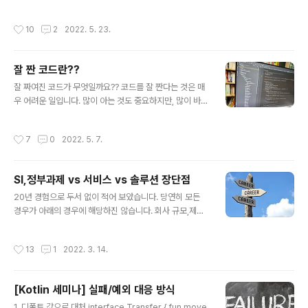
어려움을 겪는다. 즉 개발에 있어서 영어를 원어민처럼 하
원/각종교육으로 고민중인 분들이 최근 많이 있는 것 같아
는거와는 상관 없어 ..
서 대략 정리 해봅니다. 먼저 블록체인 업계가 앞으로 어떻
작성시간
10
2
2022. 5. 23.
게 될 지는 아무도 모릅니다. 다만 블록체인 관련한 업계는
최소 10년이상은 건재 할 거 같습니다. 저는 "블록체인"이
탈중앙 디지털 자산의 기반으로 미래에 핵심적인 인프라로
잘 짠 코드란??
남기를 희망합니다. (요 문장에서 만큼은 블록체인==이더
글 내용
리움을 말합니다) 블록체인은 "스포츠" 와 같습니다. 즉
잘 짜여진 코드가 무엇일까요?? 코드를 잘 짠다는 것은 매
"스포츠" 전문가란 세상에 없습니다. 블록체인에는 수 많은
우 어려운 일입니다. 많이 아는 것도 중요하지만, 많이 바꾸
한 우물을 파야 하는 분야가 있습니다. 그 한 우물을 파는
는 것도 중요합니다. 코드에 애정이 있다면 자연스럽게 많
것에 대해서 우려가 됩니다. 현재 상황에선 물이 안나올 가
이 바꾸게 될 것이고, 아름답게 가꾸고 싶어질 것이며 자연
작성시간
7
0
2022. 5. 7.
능성..
스레 코드는 점점 더 좋아 질 것입니다. 물론 공부를 안하면
애정이 있어도 어떻게 아름답게 해야하는지 모를 수도 있
겠지요.하지만 애정이 있다면 역시 공부를 하게 되겠죠?? -
SI,정부과제 vs 서비스 vs 솔루션 장단점
한번에 좋은 코드를 짜는 건 세상 어떤 프로그래머도 불가
글 내용
능 합니다.- 소설가들은 좋은 글을 작성 하기 위해서 한 문
20년 경험으로 두서 없이 적어 보았습니다. 당연히 모든
장에 대해서 한 달 이상 고민을 한 적도 있다고 합니다. 근
경우가 아래의 경우에 해당하진 않습니다. 회사 규모,제품
데 그렇게 쓰여진 문장을 몇 년 후에 다시 보았을 때, 후회
과 회사 지향점, 리더들의 특성 및 본인의 위치등에 따라 달
가 밀려오기도 한다고도 합니다. 더 좋은 문장이 생각나기
라 질 수 있으며 정해진 답이 없기에 맞다 틀리다 보다는 본
작성시간
13
1
2022. 3. 14.
도 하기 때문입니다...
인의 경험에 대해서 댓글에 적어주면 후배들이 보기 좋을
거 같습니다. SI 와 정부과제) 장점 : 1. 새로운 기술 분야/도
메인의 도전을 할 기회가 비교적 쉽게/자주 생깁니다. 1-1.
[Kotlin 세미나] 실패/예외 대응 방식
새로운 기술분야를 도전(경험)할 기회가 있다. 전공이 아닐
글 내용
지라도(인공지능,빅데이터,블록체인등등) 1-2. 새로운 도
1. 디폴트 값으로 대처 interface Transfer { fun move