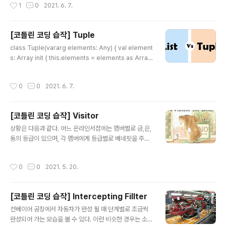
작성시간
1
0
2021. 6. 7.
ad(start = true) { Thread.sleep(100L) counter.in
crementAndGet() } } jobs.forEach { it.join() } val ti
meElaspsed = System.currentTimeMillis() - star
[코틀린 코딩 습작] Tuple
tTime println(timeElaspsed) } // Coroutine 방식 i
글 내용
mport kotlinx.corout..
class Tuple(vararg elements: Any) { val element
s: Array init { this.elements = elements as Array
} fun get(index: Int): Any { return elements[inde
x] } fun size(): Int { return elements.size } overrid
작성시간
0
0
2021. 6. 7.
e fun hashCode(): Int { return Arrays.deepHash
Code(elements) } override fun equals(o: Any?):
Boolean { if (this === o) return true if (o == null ||
[코틀린 코딩 습작] Visitor
javaClass != o.javaClass) return false val other =
글 내용
..
상황은 다음과 같다. 어느 온라인서점에는 멤버별로 금,은,
동의 등급이 있으며, 각 멤버에게 등급별로 베네핏을 주려
고 하며, 베네핏의 종류는 A,B,C가 있다. 멤버는 각 베네핏
을 모두 합친 만큼의 베네핏을 받을 수 있다. 원래 베네핏에
작성시간
0
0
2021. 5. 20.
대한 로직은 더 복잡해 질 수 있지만, 예제에서는 10,20,3
0점으로 굉장히 단순화 하였다. code1) enum class G
RADE { BRONZE, SILVER, GOLD } class Member
[코틀린 코딩 습작] Intercepting Fillter
(val grade: GRADE) { fun calcBenefit(): Int { var to
글 내용
tal = 0 when(grade) { GRADE.BRONZE -> { // dis
컨베이어 공장에서 자동차가 완성 될 때 단계별로 조금씩
count benefit total += 10 // coupon benefit total
완성되어 가는 모습을 볼 수 있다. 이런 비슷한 경우는 소프