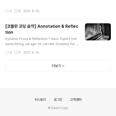
+= 2..
트웨어 개발에서도 흔하며, 그 결과로 관련 패턴들도 매우
다양하게 있지다. Gof의 Chain of Responsibility패턴
작성시간
0
0
2021. 5. 15.
은 모든 과정을 거치는게 아니라, 처리 할 수 있으면 처리하
고, 못하면 다음 녀석에게 넘기는 "의도"를 말한다. 그리고
이 글의 제목이기도 한 Intercepting Filter의 경우는 (웹
[코틀린 코딩 습작] Annotation & Reflec
개발자 라면 친숙한 HTTP가 호출되어서 최종 컨트롤러
tion
까지 갔다가[inbound], 다시 HTTP리턴을 해주는[outb
글 내용
ound] 모습을 상상해 보자) 단계별로 모든 처리를 진행해
Dynamic Proxy & Reflection 1 class Tuple3 (val
서 타겟까지 호출되고, 타겟에서 최종 처리된 결과를 역순
name:String, val age: Int, val rate: Double){ fun si
의 단계로 다시 돌아오는 모형에서 중간 중간..
ze(): Int { return 3 } fun getValue(index: Int): Any?
작성시간
0
0
2021. 5. 15.
{ return when(index) { 0 -> name 1 -> age 2 -> r
ate else -> null } } } class RemoteService{ fun ac
tion(req: Any?): Tuple3 { //do something return
더보기
Tuple3("tom", 1, 1.2) } } /// data class Row(val na
me: String, val age: Int, val rate: Double) inter..
의안내
티스토리
로그인
고객센터
© Daum Corp.