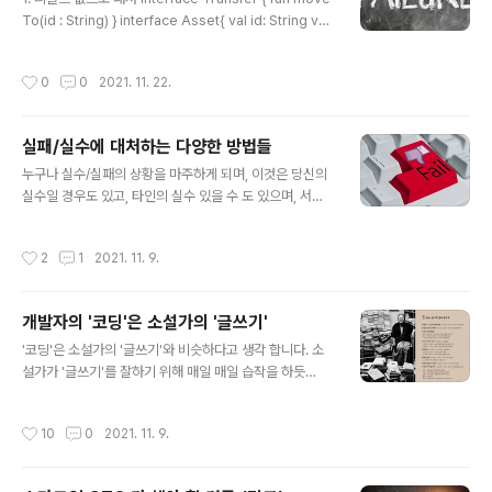
메인 분야를 도전(경험) 할 수 있다. (은행,병원,통신 등등)
To(id : String) } interface Asset{ val id: String val
2. Low risk / Low Return이다. 즉 정부 돈, 갑의 돈으로
name: String val data: String } class Token( over
할 수 있으니 부담이 없습니다. 3. 결..
ride val id: String, override val name: String, ove
작성시간
0
0
2021. 11. 22.
rride val data: String) : Asset,Transfer{ override
fun moveTo(id: String) { TODO("Not yet implem
ented") } } class NFT( override val id: String, ove
실패/실수에 대처하는 다양한 방법들
rride val name: String, override val data: String) :
글 내용
A..
누구나 실수/실패의 상황을 마주하게 되며, 이것은 당신의
실수일 경우도 있고, 타인의 실수 있을 수 도 있으며, 서버/
네트워크상에서 일어나는 실패(장애)일 수 도 있다. 이런
다양한 실수/실패는 개발자의 삶과 항상 함께 하는 것이기
작성시간
2
1
2021. 11. 9.
때문에, 어떻게 이것을 다루는지가 관건이 된다. 이 글에서
는 어떻게 실수/실패등 의도치 않은 상황을 처리하는지, 다
양한 패턴들과 함께 살펴보겠다. 1. 디폴트값 처리 val val
개발자의 '코딩'은 소설가의 '글쓰기'
ue = getValue() val gretting = value?: "hi" 정상적인
글 내용
상황하에서 값을 얻지 못하였을 경우 우리는 디폴트값을
'코딩'은 소설가의 '글쓰기'와 비슷하다고 생각 합니다. 소
할당하여 사용 할 수가 있다. 디폴트을 사용할 수 없는 경우
설가가 '글쓰기'를 잘하기 위해 매일 매일 습작을 하듯
에는 대개 예외를 던지거나 실패값을 리턴해서 상위에서
이..'코딩'을 잘하기 위해 서는 매일 매일 코딩 하는 버릇을
처리하길 기대 할 수 밖에 없다. 2. Requ..
들이고, 평생 '장인' 정신을 가지고 노력해야하는 일인거 같
작성시간
10
0
2021. 11. 9.
습니다. 글쓰기는 잘하는 사람이 코딩도 잘할거라는 확신
이 있습니다. (여담으로 자신의 생각을 표현하는데 적극적
인 작가형 사람은 무엇이든 만들어내는걸 잘 할 것이고, 짧