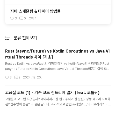
자바 스케쥴링 & 타이머 방법들
3
0
조회
4
분류 전체보기
주요 글 목록
Rust (async/Future) vs Kotlin Coroutines vs Java Vi
rtual Threads 차이 [기초]
글 내용
Rust vs Kotlin vs JavaRust의 컴파일 타임 vs Kotlin/Java의 런타임특징Rust
(async / Future) Kotlin Coroutines Java Virtual Threads비동기 실행 모델
Future 기반 (poll-driven)Suspend 함수 기반 (Continuation)사용자 모드 스
작성시간
3
2
2024. 12. 20.
레드 기반 (Thread API)상태 관리컴파일 타임에 상태 기계로 변환런타임에서 상태
를 관리런타임에서 사용자 모드 스레드 관리최적화컴파일 타임 최적화 (zero-cost
abstraction)일부 컴파일 타임, 주로 런타임 최적화주로 런타임 최적화런타임 필요
고품질 코드 (1) - 기존 코드 건드리지 말기 (feat. 코틀린)
성런타임 스케줄러 필요 (Tokio, async-std 등)코루틴 디스패처 필요Java 런타
글 내용
고품질의 코드란 무엇일까? 예외처리가 잘 된 ? 주석이 잘 달린? 성능,메모리 최적화
임 자체에서 관리제어권개발자에 의..
된? 변수명이 좋은? 다 옳은 말이다. 추가적으로 관련 프레임워크/라이브러리의 이
해가 잘된 코드, 도메인을 잘 이해한 코드도 물론이고.. 이 글에서 고품질의 코드란 새
로운 기능을 구현 할 때 최대한 기존 구현된 코드는 건드리지 않는 구조라고 정하고