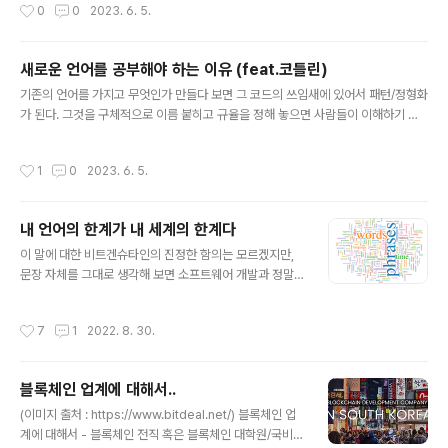
작성시간
0
0
2023. 6. 5.
그것에 대한 이야기를 써 본다. 이 글은 아래에 나오는 지식 기반을 엮어서 설명한다.
Ralph E. Johnson, Martin Fowler et al. - DI,DIP,IoC(Dependency Injecti
on etc) 마틴파울러의 리팩토링 - Refactor Conditional To Polymorphism
새로운 언어를 공부해야 하는 이유 (feat.코틀린)
로버트 C. 마틴 클린코드 - Data/Object Anti-S..
글 내용
기존의 언어를 가지고 무엇인가 만들다 보면 그 코드의 쓰임새에 있어서 패턴/정형화
가 된다. 그것을 구체적으로 이름 붙히고 규율을 정해 놓으면 사람들이 이해하기 더
쉬워 지는건 인지상정. 예를들어 고양이과 동물을 다 고양이라고 하고, 호랑이에 대
해서는 메우 큰 고양이, 사자에 대해서는 목에 털이 많은 고양이라고 말을 해도 알아
작성시간
1
0
2023. 6. 5.
먹기야 하겠지만, 고양이과를 사자,호랑이로 명확히 나누어서 소통하면 더 빨리 이해
할 수 있게 될 것고 효율적이게 될것이다. 프로그래밍 언어도 마찬가지이다. 새로운
언어는 보통 이전 언어/ 경쟁 대상 언어보다 더 키워드가 많아 지게 되는데 예를들어
내 언어의 한계가 내 세계의 한계다
C++에는 없던 interface 키워드가 자바에서는 생겼는데 C++에는 비록 interfac
글 내용
e가 없더라도 class가 그 역할을 겸하였지..
이 말에 대한 비트겐슈타인의 진정한 함의는 모르겠지만,
문장 자체를 그대로 생각해 보면 소프트웨어 개발과 정말
잘 맞는 듯 하다. 이에 따라서 개발자는 - 영어를 잘 아는게
중요하다? - 글쓰기를 잘 하는게 중요하다? - 패턴을 잘 아
작성시간
7
1
2022. 8. 30.
는게 중요하다? 개발에 추상화란 매우 중요한 요소이다. 소
프트웨어 개발에 있어서 추상화를 하기 위해 사용되는 단
어들은 생각보다 어려운 단어들이 아니다. Convert, Pro
블록체인 업계에 대해서..
xy, Execute, Provider, Factory, Map, Command,
글 내용
Future, Journal, Match, Invocate, Filter, Channel
(이미지 출처 : https://www.bitdeal.net/) 블록체인 업
등 근데 막상 개발 할 때 저런 중학생용 영어를 사용하는데
계에 대해서 - 블록체인 전직 혹은 블록체인 대학원/국비학