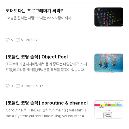
nvocationFilter라는 추상화.. Try 라는 추상화.. Comp
osition이라는 추상화.. Channel이라는 추상화.. 딱 봐도
코더보다는 프로그래머가 되라?
저건 이것들을 보편화/간략화 한것이다라고 실체를 바로
글 내용
판단 가능한 추상화가 있고, 대략적인 느낌 하에 세부 설명
"코딩을 잘하는 사람" 보다는 ooo 사람이 되라.
을 듣거나 해부해 봐야만, 실체에 대해 판단 가능한 추상화
가 있다. 피카소의 황소그림 추상화(..
작성시간
6
5
2021. 7. 1.
[코틀린 코딩 습작] Object Pool
글 내용
소프트웨어 엔지니어링에서 풀의 종류는 다양한데요. 쓰레
드풀,메모리풀,캐쉬풀,커넥션풀,객체풀 등등이 있습니다.
"풀"어서 말하면 미리 만들어두고 돌려막기로 사용하자 라
고 볼 수 있는데요. 미리 만들어 두는 방식 / 쓰레드가 태스
작성시간
0
0
2021. 6. 17.
크를 처리하는 방식/ 동기,비동기에 따라서 다양한 풀의 구
현체들이 있을 수 있습니다. 이 글에서는 Kotlin으로 객체
풀을 만드는 간단한 예제를 보여 줍니다. 1. 리스트를 이용
[코틀린 코딩 습작] coroutine & channel
한 고정크기 동기 객체풀 import java.lang.IllegalStat
글 내용
eException import java.util.concurrent.TimeUnit
Coroutine // THREAD 방식 fun main() { val startTi
import java.util.concurrent.locks.ReentrantLock
me = System.currentTimeMillis() val counter =
import kotlin.concurrent.withLock i..
AtomicInteger(0) val numberOfCoroutines = 10
0_00 val jobs = List(numberOfCoroutines) { thre