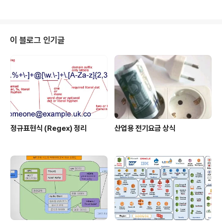
B,C의 조직은 A조직의 그 앵커피어를 통해서 서로에 대해
있는 드럼통들에 무작정 눌러 담아 놓았다. 몇 일이 지나 거
알게되고 MSP를 직접 교환하게..
지는 어떤 마법사를 만나게 되는데 이 마법사는 폐품에서
몇가지 물건을 조합하여 엄청난 보물을 만들 수 있는 방법
을 알려 주었다. 아무렇게나 담아져있는 드럼통에서 해당
이 블로그 인기글
물건을 찾기란 거의 불가능 했다. 그래서 거지는 드럼통에
아무것이나 쑤셔 넣는게 아니라, 수 많은 폐품중에서 자신
만 알고 있는 그 부품을 다른 것들과 함께 섞여져서 담을
(위장하기 위해) 드럼통을 만들어야 겠다고 생각했다.즉 드
럼통에 무엇이 들어 있는지는 다..
정규표현식 (Regex) 정리
산업용 전기요금 상식