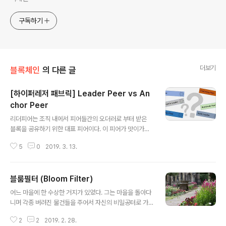
구독하기
더보기
블록체인
의 다른 글
[하이퍼레저 패브릭] Leader Peer vs An
chor Peer
글 내용
리더피어는 조직 내에서 피어들간의 오더러로 부터 받은
블록을 공유하기 위한 대표 피어이다. 이 피어가 맛이가면
조직내의 피어들끼리 리더선출을 통해서 새로운 리더를 선
5
0
2019. 3. 13.
출하고 오더러에 알려서 정상적으로 작동하게 된다. 앵커
피어는 조직 간의 피어들에 대한 정보 교환의 대리인으로
사용된다. 이로써 서로에 대한 위치를 알게 되어 아무 조직
블룸필터 (Bloom Filter)
의 Peer 하나에 Proposal을 보내도 모두에 적용될 수 있
글 내용
게 되며, MSP에 대한 공유도 가능해진다. 적어도 하나의
어느 마을에 한 수상한 거지가 있었다. 그는 마을을 돌아다
앵키피어가 채널 설정시 정의되야하며, 채널에 참여하는
니며 각종 버려진 물건들을 주어서 자신의 비밀공터로 가
모든 피어들은 제네시스 블록안에 기록된 앵커피어에 대한
지고 왔다. 공터 한구석에는 그 물건 폐품들이 산더미 처럼
정보를 공유하게 된다. (앵커피어가 1개일 경우 서로 다른
2
2
2019. 2. 28.
쌓여 있었으며, 그 물건들은 날을 잡아서 공터 다른 구석에