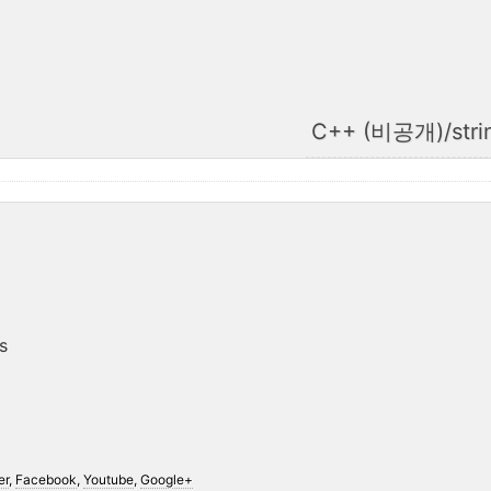
C++ (비공개)/stri
s
er
,
Facebook
,
Youtube
,
Google+