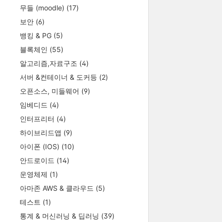
무들 (moodle)
(17)
보안
(6)
뱅킹 & PG
(5)
블록체인
(55)
알고리즘,자료구조
(4)
서버 &컨테이너 & 도커등
(2)
오픈소스, 미들웨어
(9)
임베디드
(4)
인터프리터
(4)
하이브리드앱
(9)
아이폰 (IOS)
(10)
안드로이드
(14)
운영체제
(1)
아마존 AWS & 클라우드
(5)
테스트
(1)
통계 & 머신러닝 & 딥러닝
(39)