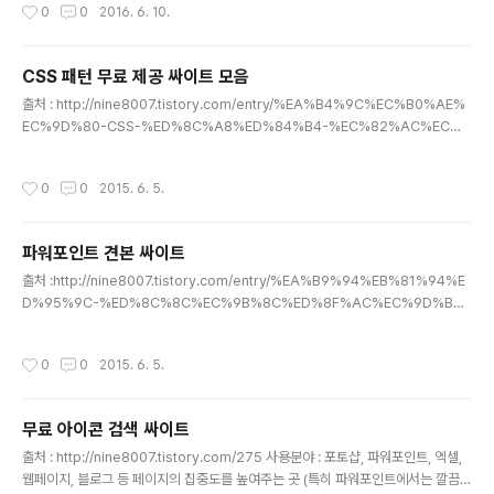
작성시간
0
0
2016. 6. 10.
CSS 패턴 무료 제공 싸이트 모음
글 내용
출처 : http://nine8007.tistory.com/entry/%EA%B4%9C%EC%B0%AE%
EC%9D%80-CSS-%ED%8C%A8%ED%84%B4-%EC%82%AC%EC%9
D%B4%ED%8A%B8%EB%93%A4 이미지 패턴 사이트 : http://subtlepatte
rns.com/현재 387개의 패턴이 등록되어 있으며 Preview 버튼을 클릭하면 웹상
작성시간
0
0
2015. 6. 5.
에서 바로 적용된 모습을 확인해 볼 수 있습니다. 꽤 괜찮은 것들이 많이 있으니 한번
구경해 보세요.
파워포인트 견본 싸이트
글 내용
출처 :http://nine8007.tistory.com/entry/%EA%B9%94%EB%81%94%E
D%95%9C-%ED%8C%8C%EC%9B%8C%ED%8F%AC%EC%9D%B
8%ED%8A%B8-%ED%85%9C%ED%94%8C%EB%A6%BF-%EB%A
C%B4%EB%A3%8C-%EC%A0%9C%EA%B3%B5-%EC%82%AC%E
작성시간
0
0
2015. 6. 5.
C%9D%B4%ED%8A%B8 KINGSOFT Office왼쪽의 사이드바에 카테고리가
있어서 원하는 자료를 찾기 쉽습니다.오른쪽의 그림을 누르면 바로 다운로드 됩니다.
몇개의 자료는 다운로드가 안되더군요.아래의 그림들은 챠트나 다이아그램들의 템
무료 아이콘 검색 싸이트
플릿을 한번 다운로드 받아본 것입니다. shOweet.com두번째는 showeet.com
글 내용
이라는 사이트인데 좀 느리기는 하지만 회사 ..
출처 : http://nine8007.tistory.com/275 사용분야 : 포토샵, 파워포인트, 엑셀,
웹페이지, 블로그 등 페이지의 집중도를 높여주는 곳 (특히 파워포인트에서는 깔끔한