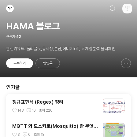
검색하기
티스토리
HAMA 블로그
구독자
62
관심키워드: 폴리글랏,동시성,분산,에너지IoT, 시계열분석,블럭체인
구독하기
방명록
신고하기 레이어
열기
인기글
정규표현식 (Regex) 정리
143
10
조회
220
MQTT 와 모스키토(Mosquitto) 란 무엇인
가?
3
0
조회
18