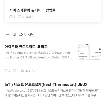
자바 스케쥴링 & 타이머 방법들
3
0
조회
4
UI , UX 디자인
분류 전체보기
주요 글 목록
아이폰과 안드로이드 UI 비교
글 내용
iOS 7 vs Android 4+ UI 비교 iOS 7 UIButtonAndr
oid Button iOS 7 UISwitchAndroid Switch iOS 7
UIButtonAndroid CheckBox iOS 7 UIButtonAndr
oid RadioButton iOS 7 UIStepperAndroid Button
작성시간
0
1
2016. 6. 11.
iOS 7 UISliderAndroid SeekBar iOS 7 UISegmen
tedControlAndroid Button iOS 7 UIMenuControll
erAndroid PopupMenu iOS 7 UIPickerViewAndr
IoT ) 네스트 온도조절기(Nest Thermostat) UI/UX
oid DatePickers iOS 7 UIDatePickerAndroid Dat
글 내용
ePicker iOS 7 UITextFieldAndroid EditText i..
http://bahns.net/5673513 링크 네스트는 서비스를 통해서 간단한 제품을 고가
에 팔아치운 대단한 회사입니다.그 동안 서비스만 보아왔는데, UI/UX 또한 매우 훌
륭하네요. 자신들의 OS 에서 돌아가는 직접 구현한 UI/UX. 애플 출신들이라 그런지
ㅎㅎ 사용자 인터페이스 상세내용은 원본링크로 가서 읽으세요.