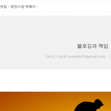
맛집 - 영천시장 떡볶이 -
블로깅과 책임
[하마] 이승현 (wowlsh93@gmail.com)