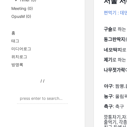
서울 서
Meeting
(0)
편먹기 : 데
OpusM
(0)
구슬
로 하는
홈
동그란딱지
태그
미디어로그
네모딱지
로
위치로그
제기
로 하는
방명록
나무젓가락
/
/
야구
: 짬뽕
농구
: 올
축구
: 축구
깡통차기
,
자
줄먹기
,
각종