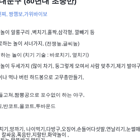
대문구 (80년대 초중반)
덴찌, 짱깸보,가위바이보
 놀이
알롱구리 ,벽치기,홀짝,
삼각형
,
깔빼기 등
로하는 놀이 서너가지
, (전쟁높,글씨높)
 하는 놀이 (치기 기술 : 바로치기, 옆치기)
 놀이 두세가지 (많이 차기, 둥그렇게 모여서 사람 맞추기,제기 발야구
이나 먹나 버린 하드봉으로 고무총만들기
,
,들고쳐,짬뽕공으로 포수없이 하는 야구,
림픽,반코트,올코트,투바운드
치기
,
망까기
,
나이먹기
,
다방구
,
오징어
,
손들어다섯발
,
연날리기
,
눈썰
 칼싸움
,
폭음탄
,
지랄탄
,
화약놀이 ,