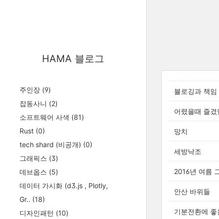
HAMA 블로그
주인장
(9)
블로깅과 책임
잡동사니
(2)
어렸을때 즐겼
소프트웨어 사색
(81)
Rust
(0)
망치
tech shard (비공개)
(0)
세방낙조
그래픽스
(3)
2016년 여름
데브옵스
(5)
데이터 가시화 (d3.js , Plotly,
안산 바위들
Gr..
(18)
기분전환에 좋
디자인패턴
(10)