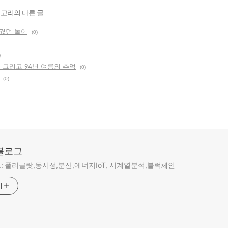
테고리의 다른 글
겼던 놀이
(0)
)
름 그리고 94년 여름의 추억
(0)
(0)
 블로그
 폴리글랏,동시성,분산,에너지IoT, 시계열분석,블럭체인
기