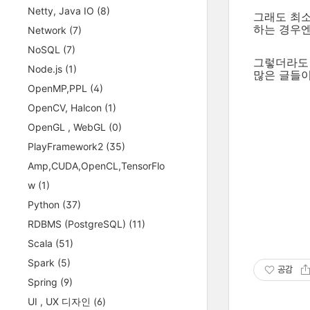
Netty, Java IO
(8)
그래도 최소
하는 경우엔
Network
(7)
NoSQL
(7)
그렇더라도 
Node.js
(1)
많은 글들이
OpenMP,PPL
(4)
OpenCV, Halcon
(1)
OpenGL , WebGL
(0)
PlayFramework2
(35)
Amp,CUDA,OpenCL,TensorFlo
w
(1)
Python
(37)
RDBMS (PostgreSQL)
(11)
Scala
(51)
Spark
(5)
공감
Spring
(9)
UI , UX 디자인
(6)