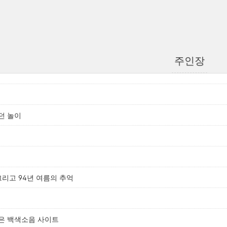
주인장
던 놀이
 그리고 94년 여름의 추억
은 백색소음 사이트