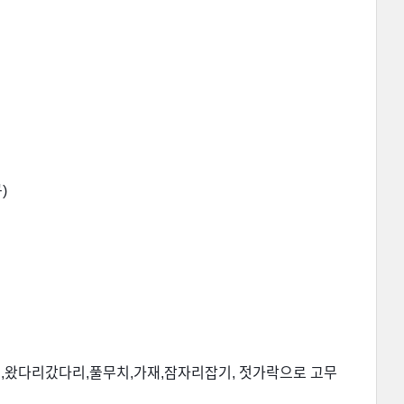
)
매
,
왔다리갔다리
,
풀무치
,
가재
,
잠자리잡기
,
젓가락으로 고무