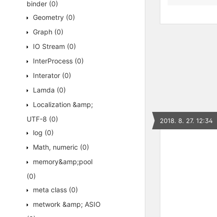
binder
(0)
Geometry
(0)
Graph
(0)
IO Stream
(0)
InterProcess
(0)
Interator
(0)
Lamda
(0)
Localization &amp;
UTF-8
(0)
2018. 8. 27. 12:34
log
(0)
Math, numeric
(0)
memory&amp;pool
(0)
meta class
(0)
metwork &amp; ASIO