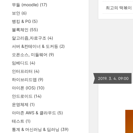
무들 (moodle)
(17)
최고의 떡볶이 
보안
(6)
뱅킹 & PG
(5)
블록체인
(55)
알고리즘,자료구조
(4)
서버 &컨테이너 & 도커등
(2)
오픈소스, 미들웨어
(9)
임베디드
(4)
인터프리터
(4)
2019. 3. 4. 09:00
하이브리드앱
(9)
아이폰 (IOS)
(10)
안드로이드
(14)
운영체제
(1)
아마존 AWS & 클라우드
(5)
테스트
(1)
통계 & 머신러닝 & 딥러닝
(39)