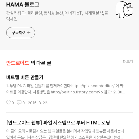
HAMA 블로그
관심키워드: 폴리글랏,동시성,분산,에너지IoT, 시계열분석,블
럭체인
구독하기
더보기
안드로이드
의 다른 글
비트맵 버튼 만들기
글 내용
1. 투명 PNG 파일 만들기 를 먼저해야한다.https://pixlr.com/editor/ 이 싸
이트를 이용한다. 사용방법은 http://belitino.tistory.com/96 참고~2. Butt
on을 상속받은 비트맵 버튼을 만든다. (이미지 버튼은 좀 이상한듯) package
0
0
2015. 8. 22.
com.company.mybitmapbutton; import android.content.Context;
import android.util.AttributeSet; import android.view.MotionEven
t; import android.widget.Button; /** * Created by brad on 2015-0
[안드로이드 웹뷰] 파일 시스템으로 부터 HTML 로딩
9-14. */ public class MyBitmapButton extends Button..
글 내용
이 글의 요약 - 로컬에 있는 웹 파일들을 불러와서 작업할때 웹뷰를 사용하는데
있어서 두드러지는 장점은 , 앱안에 필요한 웹 리소스들을 저장할수있다는것이