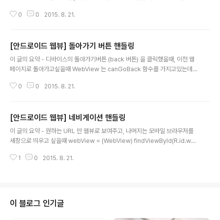
다.그것은 오프라인일때도 작업을 가능케 해주며, 로딩시간을 증진시킬것이다.
0
0
2015. 8. 21.
HTML, JavaScript, CSS 를 assets 디렉토리 (src/main/assets 등에 만
듬)로부터 가져와보자.주의: CSS 나 Javascript 를 참조할때 절대경로는 We
bView 에서 작동하지 않는다. 다음과 같이 상대경로로 설정해야한다. ("/pag
[안드로이드 웹뷰] 돌아가기 버튼 핸들링
es/somelink.html" -> "./pages/index.html" )아래와 같이 로딩하자. ( 리
글 내용
모트에 있는 URL 을 읽어와서 작업하기 전에 전처리할것들을 이렇게 처리해도
이 글의 요약 - 디바이스의 돌아가기버튼 (back 버튼) 을 클릭했을때, 이전 웹
될듯)mWebView.loadUrl..
페이지로 돌아가고싶을때 WebView 는 canGoBack 함수를 가지고있는데,
이것을 가지고 요리하면 됩니다. 코드의 굵은 부분을 보시면됨.public class
0
0
2015. 8. 21.
MainActivity extends Activity { private WebView mWebView; @O
verride protected void onCreate(Bundle savedInstanceState) {
... } @Override public void onBackPressed() { if(mWebView.canG
[안드로이드 웹뷰] 네비게이션 핸들링
oBack()) { mWebView.goBack(); } else { super.onBackPressed(); }
글 내용
} @Override ..
이 글의 요약 - 원하는 URL 만 웹뷰로 보여주고, 나머지는 모바일 브라우저를
새창으로 띄우고 싶을때 webView = (WebView) findViewById(R.id.we
bview); webView.getSettings().setJavaScriptEnabled(true); webV
1
0
2015. 8. 21.
iew.loadUrl("http://www.html5rocks.com/");안드로이드에 webview
를 추가한후에 이것만 코딩한후에 실행시켜보면 , 의도와는 다르게 앱 내부의 w
ebview 에서 페이지가 뜨는것이아니라, 외부 브라우저를 통해서 띄우려고 할
것인데..이벤트가 일어나는 순서는 :WebView 는 리모트서버로부터 원래 URL
로딩을 시도하고, 새로운 URL 로 리다이렉트를 갖는다.WebView 는 시스템이
이 블로그 인기글
URL..