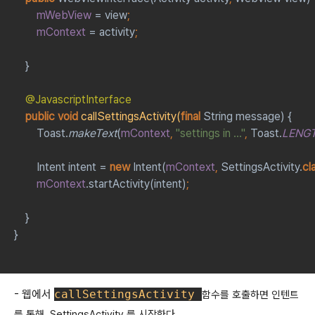
mWebView 
= view
;
mContext 
= activity
;
}
@JavascriptInterface
public void 
callSettingsActivity(
final 
String message) {
        Toast.
makeText
(
mContext
, 
"settings in ..."
, 
Toast.
LENG
Intent intent = 
new 
Intent(
mContext
, 
SettingsActivity.
cl
mContext
.startActivity(intent)
;
}
}
- 웹에서
callSettings
Activity 
함수를 호출하면 인텐트
를 통해 SettingsActivity 를 시작한다.