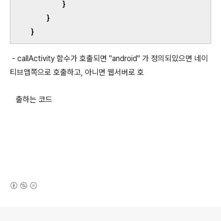
}
}
}
- callActivity 함수가 호출되면 "android" 가 정의되있으면 네이
티브앱쪽으로 호출하고, 아니면 웹서버로 호
출하는 코드
(새창열림)
로그 정보