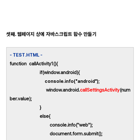
셋째. 웹페이지 상에 자바스크립트 함수 만들기
- TEST.HTML -
function callActivity1(){
if(window.android){
console.info("android");
window.android.
callSettingsActivity
(num
ber.value);
}
else{
console.info("web");
document.form.submit();