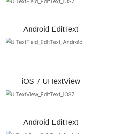
Android EditText
iOS 7 UITextView
Android EditText