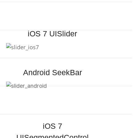
iOS 7 UISlider
Android SeekBar
iOS 7
UISegmentedControl