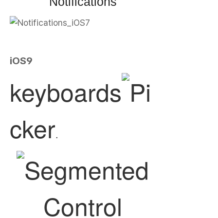
Notifications
iOS9
keyboar
ds
Pi
cker
.
Segmented
Control