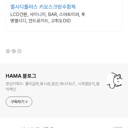
엘시디플러스 키오스크방수함체
LCD간판, 사이니지, BAR, 스마트미러, 투
명엘시디, 안드로이드, 고휘도DID
(새창열림)
로그 정보
HAMA 블로그
관심키워드: 폴리글랏,동시성,분산,에너지IoT, 시계열분석,블
럭체인
구독하기