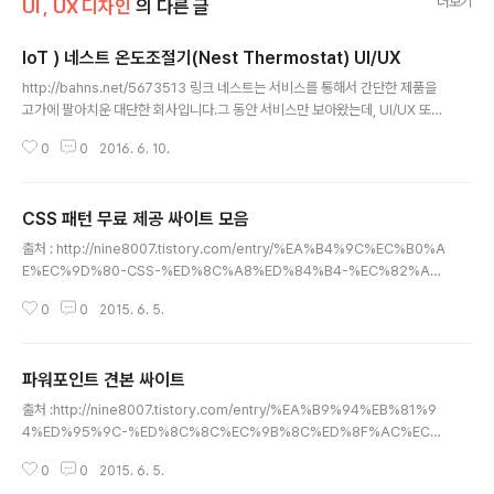
더보기
UI , UX 디자인
의 다른 글
IoT ) 네스트 온도조절기(Nest Thermostat) UI/UX
글 내용
http://bahns.net/5673513 링크 네스트는 서비스를 통해서 간단한 제품을
고가에 팔아치운 대단한 회사입니다.그 동안 서비스만 보아왔는데, UI/UX 또한
매우 훌륭하네요. 자신들의 OS 에서 돌아가는 직접 구현한 UI/UX. 애플 출신들
0
0
2016. 6. 10.
이라 그런지 ㅎㅎ 사용자 인터페이스 상세내용은 원본링크로 가서 읽으세요.
CSS 패턴 무료 제공 싸이트 모음
글 내용
출처 : http://nine8007.tistory.com/entry/%EA%B4%9C%EC%B0%A
E%EC%9D%80-CSS-%ED%8C%A8%ED%84%B4-%EC%82%A
C%EC%9D%B4%ED%8A%B8%EB%93%A4 이미지 패턴 사이트 : htt
0
0
2015. 6. 5.
p://subtlepatterns.com/현재 387개의 패턴이 등록되어 있으며 Preview
버튼을 클릭하면 웹상에서 바로 적용된 모습을 확인해 볼 수 있습니다. 꽤 괜찮
은 것들이 많이 있으니 한번 구경해 보세요.
파워포인트 견본 싸이트
글 내용
출처 :http://nine8007.tistory.com/entry/%EA%B9%94%EB%81%9
4%ED%95%9C-%ED%8C%8C%EC%9B%8C%ED%8F%AC%EC%
9D%B8%ED%8A%B8-%ED%85%9C%ED%94%8C%EB%A6%BF-
0
0
2015. 6. 5.
%EB%AC%B4%EB%A3%8C-%EC%A0%9C%EA%B3%B5-%EC%