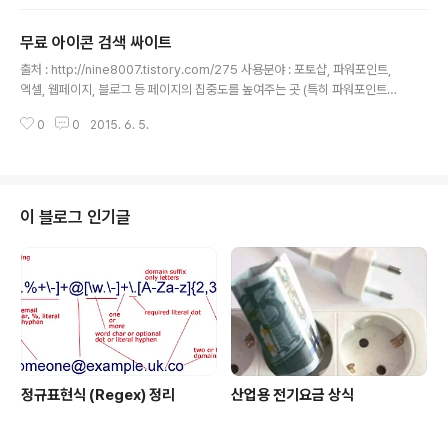
82%AC%EC%9D%B4%ED%8A%B8 KINGSOFT Office왼쪽의 사이드
바에 카테고리가 있어서 원하는 자료를 찾기 쉽습니다.오른쪽의 그림을 누르면
무료 아이콘 검색 싸이트
바로 다운로드 됩니다. 몇개의 자료는 다운로드가 안되더군요.아래의 그림들은
글 내용
챠트나 다이아그램들의 템플릿을 한번 다운로드 받아본 것입니다. shOweet.
출처 : http://nine8007.tistory.com/275 사용분야 : 포토샵, 파워포인트,
com두번째는 showeet.com이라는 사이트인데 좀 느리기는 하지만 회사 ..
엑셀, 웹페이지, 블로그 등 페이지의 집중도를 높여주는 곳 (특히 파워포인트에
서는 깔끔한 비주얼 좋아요)아이콘이라고 해서 꼭 컴퓨터나 핸드폰의 바탕화면
0
0
2015. 6. 5.
아이콘만 사용한다는 편견은 버려주세요. 왜냐하면 아이콘의 크기가 큰것은 51
2 x 512 까지되는 것도 많기 때문입니다. 1. IconFinder 아이콘파인더는 세계
에서 가장 유명하고 방대한 량의 아이콘을 보유 및 검색할 수 있는 최고의 엔진
중에 하나이다. 이 포스트를 쓰고 있는 현재 약 38만 6천개의 아이콘중에서 검
색한다. 무료 아이콘은 일단 키워드 검색으로 키워드를 넣고 엔터를 친후에 Fre
이 블로그 인기글
e로 다시 필터링하면 된다.ICONFINDER 가기 2. Fi..
정규표현식 (Regex) 정리
산업용 전기요금 상식