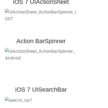
iOS 7 UIActionSheet
Action BarSpinner
iOS 7 UISearchBar