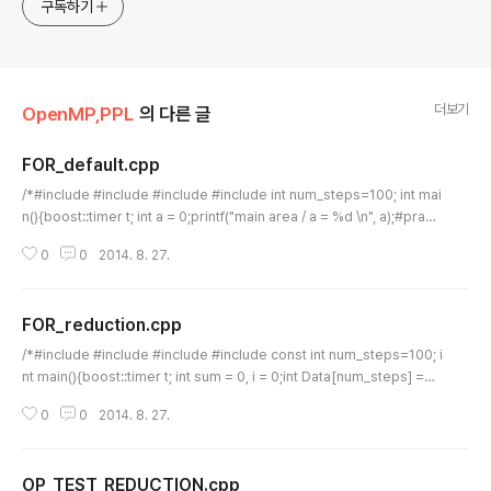
구독하기
더보기
OpenMP,PPL
의 다른 글
FOR_default.cpp
글 내용
/*#include #include #include #include int num_steps=100; int mai
n(){boost::timer t; int a = 0;printf("main area / a = %d \n", a);#prag
ma omp parallel default(none) private(a) // default(shared) {if( om
0
0
2014. 8. 27.
p_get_thread_num() == 0) a = 1;else a = 2; printf("%d thread area
/ a = %d \n", omp_get_thread_num(), a);} printf("main area / a = %d
\n", a);double t2_insert = t.elapsed();printf("time: %.8lf \n",..
FOR_reduction.cpp
글 내용
/*#include #include #include #include const int num_steps=100; i
nt main(){boost::timer t; int sum = 0, i = 0;int Data[num_steps] =
{0}; for(i =0 ; i < num_steps; i++){Data[i] = i + 1;}#pragma omp par
0
0
2014. 8. 27.
allel for reduction(+:sum)for(i = 0 ; i < num_steps; i++){sum += D
ata[i];} printf(" 총합 sum = %d \n", sum); double t2_insert = t.elapse
d();printf("time: %.8lf \n", t2_insert); return EXIT_SUCCESS;}*/
OP_TEST_REDUCTION.cpp