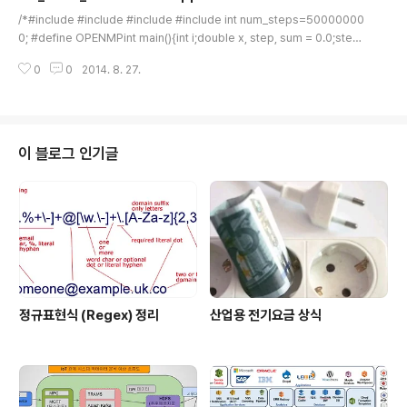
글 내용
/*#include #include #include #include int num_steps=50000000
0; #define OPENMPint main(){int i;double x, step, sum = 0.0;step
= 1.0/(double) num_steps; boost::timer t; #ifdef NOOPENMPfor (i
0
0
2014. 8. 27.
=0; i
이 블로그 인기글
정규표현식 (Regex) 정리
산업용 전기요금 상식