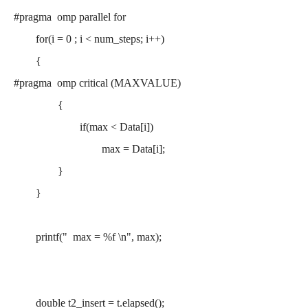
#pragma omp parallel for
for(i = 0 ; i < num_steps; i++)
{
#pragma omp critical (MAXVALUE)
{
if(max < Data[i])
max = Data[i];
}
}
printf(" max = %f \n", max);
double t2_insert = t.elapsed();