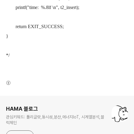
printf("time: %.8lf \n", t2_insert);
return EXIT_SUCCESS;
}
*/
(새창열림)
로그 정보
HAMA 블로그
관심키워드: 폴리글랏,동시성,분산,에너지IoT, 시계열분석,블
럭체인