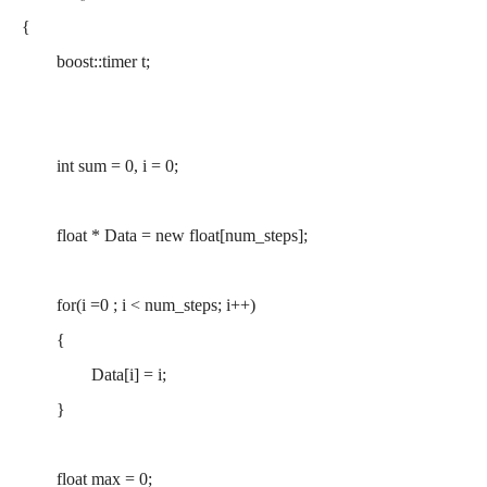
{
boost::timer t;
int sum = 0, i = 0;
float * Data = new float[num_steps];
for(i =0 ; i < num_steps; i++)
{
Data[i] = i;
}
float max = 0;