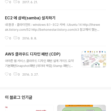
15만원 ( GB 당 150원 )- S3 ..
0
0
2017. 6. 21.
nk | CommentsAWS IoT 보안이 제공되고, MQTT 와
HTTPS 프로토콜 기반으로 쉽게 디바이스와 연결할 수 있
습니다. IoT 룰엔진은 끊임없이 들어오는 메세지를 처리하
EC2 에 삼바(samba) 설치하기
여 다른 AWS 서비스들에게 전달하여 상호 작용을 할 수
글 내용
있습니다.Amazon S3 당신의 모든 데이터 (크던,작던)에
내 환경 - 클라이언트 : windows 8.1- EC2 서버 : Ubuntu 14 http://thewe
대해서 높은 신뢰성,보안성,확장성을 제공하는 객체 저장
ak.tistory.com/52 http://behonestar.tistory.com/63 참고해서 했는데
소이다. 99.99999999% 내구성을 갖도록 설계되었습니
안됬다. ㅜㅜ 왜 안될까 -.-a
다.Amazon Kinesis Firehose Amazon Kin..
0
0
2016. 8. 8.
AWS 클라우드 디자인 패턴 (CDP)
글 내용
아마존 웹 서비스 클라우드 디자인 패턴 설계 가이드 요약
기본패턴Snapshot패턴 (데이터 백업) Stamp 패턴 (서
버 복제) Scale up 패턴 ( 동적 서버 사용 업 / 다운 ) OnD
0
0
2016. 3. 27.
emand 디스크 패턴 ( 동적 디스크 용량 증감) 가용성 향
상 패턴Multi-Server패턴 (서버이중화)Multi-DataCen
ter패턴 (데이터센터 레벨의 이중화)Floating IP패턴 (IP
어드레스 동적 이동)Deep Health Check패턴 (시스템
상태 확인) 동적 컨텐츠 처리 패턴Scale Out패턴(서버 수
이 블로그 인기글
의 동적 증감)Clone Server패턴(서버 클론)NFS Shari
ng 패턴 (공유 컨텐츠 이용)NFS Replica패턴 (공유 컨텐
츠 복제)State Sharing 패턴 (상태 정보 공유)U..