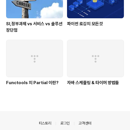
SI,정부과제 vs 서비스 vs 솔루션
파이썬 로깅의 모든것
장단점
Functools 의 Partial 이란?
자바 스케쥴링 & 타이머 방법들
의안내
티스토리
로그인
고객센터