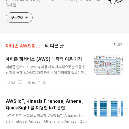
럭체인
구독하기
더보기
아마존 AWS & 클라우드
의 다른 글
아마존 웹서비스 (AWS) 대략적 이용 가격
글 내용
아마존 웹서비스 (AWS) 이용 가격 세부적으로는 요금계
산기를 통해 알아보고 대충 머리속에 기억하고 있을만한
내용만 적어보았다. 여기서 나오는 가격은 모두 대략 이란
33
1
2016. 10. 12.
것을 명심하라. 각종 옵션에 따라 매우 달라진다. 정확한 계
산을 위한 계산기는 여기 http://calculator.s3.amazon
aws.com/index.html S3 (스토리지) - 일반적인 저장소
AWS IoT, Kinesis Firehose, Athena ,
로서 1TB 저장하는데 한달에 대략 5만원 (1기가당 50원)
- 같은 리전에 있는 EC2 와 S3 간의 데이터 전송에는 전
QuickSight 를 이용한 IoT 통찰
글 내용
송 요금이 청구되지 않음.- Copy 요청을 통해 S3 지역에
IoT 에 대한 통찰을 길러보자. AWS IoT, Amazon Kine
서 데이터를 전송한 경우 데이터 전송 요금이 청구되지 않
sis Firehose, Amazon Athena, and Amazon Quic
음.- S3 에서 인터넷으로의 데이터 송신은 1TB 월당 대략
kSightby Ben Snively | on 22 DEC 2016 | Permali