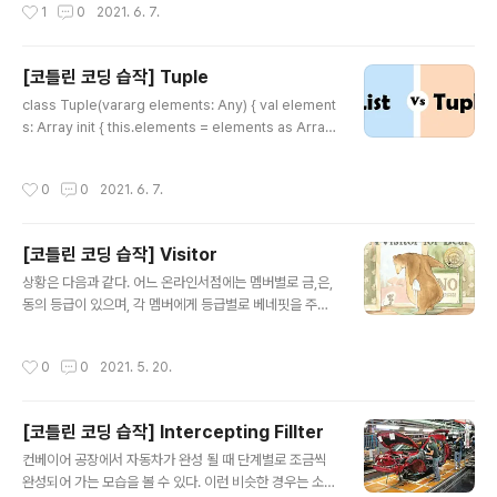
작성시간
1
0
2021. 6. 7.
ad(start = true) { Thread.sleep(100L) counter.in
crementAndGet() } } jobs.forEach { it.join() } val ti
meElaspsed = System.currentTimeMillis() - star
[코틀린 코딩 습작] Tuple
tTime println(timeElaspsed) } // Coroutine 방식 i
글 내용
mport kotlinx.corout..
class Tuple(vararg elements: Any) { val element
s: Array init { this.elements = elements as Array
} fun get(index: Int): Any { return elements[inde
x] } fun size(): Int { return elements.size } overrid
작성시간
0
0
2021. 6. 7.
e fun hashCode(): Int { return Arrays.deepHash
Code(elements) } override fun equals(o: Any?):
Boolean { if (this === o) return true if (o == null ||
[코틀린 코딩 습작] Visitor
javaClass != o.javaClass) return false val other =
글 내용
..
상황은 다음과 같다. 어느 온라인서점에는 멤버별로 금,은,
동의 등급이 있으며, 각 멤버에게 등급별로 베네핏을 주려
고 하며, 베네핏의 종류는 A,B,C가 있다. 멤버는 각 베네핏
을 모두 합친 만큼의 베네핏을 받을 수 있다. 원래 베네핏에
작성시간
0
0
2021. 5. 20.
대한 로직은 더 복잡해 질 수 있지만, 예제에서는 10,20,3
0점으로 굉장히 단순화 하였다. code1) enum class G
RADE { BRONZE, SILVER, GOLD } class Member
[코틀린 코딩 습작] Intercepting Fillter
(val grade: GRADE) { fun calcBenefit(): Int { var to
글 내용
tal = 0 when(grade) { GRADE.BRONZE -> { // dis
컨베이어 공장에서 자동차가 완성 될 때 단계별로 조금씩
count benefit total += 10 // coupon benefit total
완성되어 가는 모습을 볼 수 있다. 이런 비슷한 경우는 소프