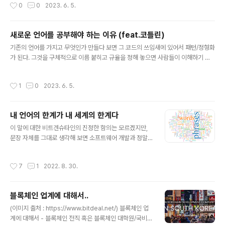
작성시간
0
0
2023. 6. 5.
그것에 대한 이야기를 써 본다. 이 글은 아래에 나오는 지식 기반을 엮어서 설명한다.
Ralph E. Johnson, Martin Fowler et al. - DI,DIP,IoC(Dependency Injecti
on etc) 마틴파울러의 리팩토링 - Refactor Conditional To Polymorphism
새로운 언어를 공부해야 하는 이유 (feat.코틀린)
로버트 C. 마틴 클린코드 - Data/Object Anti-S..
글 내용
기존의 언어를 가지고 무엇인가 만들다 보면 그 코드의 쓰임새에 있어서 패턴/정형화
가 된다. 그것을 구체적으로 이름 붙히고 규율을 정해 놓으면 사람들이 이해하기 더
쉬워 지는건 인지상정. 예를들어 고양이과 동물을 다 고양이라고 하고, 호랑이에 대
해서는 메우 큰 고양이, 사자에 대해서는 목에 털이 많은 고양이라고 말을 해도 알아
작성시간
1
0
2023. 6. 5.
먹기야 하겠지만, 고양이과를 사자,호랑이로 명확히 나누어서 소통하면 더 빨리 이해
할 수 있게 될 것고 효율적이게 될것이다. 프로그래밍 언어도 마찬가지이다. 새로운
언어는 보통 이전 언어/ 경쟁 대상 언어보다 더 키워드가 많아 지게 되는데 예를들어
내 언어의 한계가 내 세계의 한계다
C++에는 없던 interface 키워드가 자바에서는 생겼는데 C++에는 비록 interfac
글 내용
e가 없더라도 class가 그 역할을 겸하였지..
이 말에 대한 비트겐슈타인의 진정한 함의는 모르겠지만,
문장 자체를 그대로 생각해 보면 소프트웨어 개발과 정말
잘 맞는 듯 하다. 이에 따라서 개발자는 - 영어를 잘 아는게
중요하다? - 글쓰기를 잘 하는게 중요하다? - 패턴을 잘 아
작성시간
7
1
2022. 8. 30.
는게 중요하다? 개발에 추상화란 매우 중요한 요소이다. 소
프트웨어 개발에 있어서 추상화를 하기 위해 사용되는 단
어들은 생각보다 어려운 단어들이 아니다. Convert, Pro
블록체인 업계에 대해서..
xy, Execute, Provider, Factory, Map, Command,
글 내용
Future, Journal, Match, Invocate, Filter, Channel
(이미지 출처 : https://www.bitdeal.net/) 블록체인 업
등 근데 막상 개발 할 때 저런 중학생용 영어를 사용하는데
계에 대해서 - 블록체인 전직 혹은 블록체인 대학원/국비학