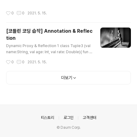
+= 2..
트웨어 개발에서도 흔하며, 그 결과로 관련 패턴들도 매우
다양하게 있지다. Gof의 Chain of Responsibility패턴
작성시간
0
0
2021. 5. 15.
은 모든 과정을 거치는게 아니라, 처리 할 수 있으면 처리하
고, 못하면 다음 녀석에게 넘기는 "의도"를 말한다. 그리고
이 글의 제목이기도 한 Intercepting Filter의 경우는 (웹
[코틀린 코딩 습작] Annotation & Reflec
개발자 라면 친숙한 HTTP가 호출되어서 최종 컨트롤러
tion
까지 갔다가[inbound], 다시 HTTP리턴을 해주는[outb
글 내용
ound] 모습을 상상해 보자) 단계별로 모든 처리를 진행해
Dynamic Proxy & Reflection 1 class Tuple3 (val
서 타겟까지 호출되고, 타겟에서 최종 처리된 결과를 역순
name:String, val age: Int, val rate: Double){ fun si
의 단계로 다시 돌아오는 모형에서 중간 중간..
ze(): Int { return 3 } fun getValue(index: Int): Any?
작성시간
0
0
2021. 5. 15.
{ return when(index) { 0 -> name 1 -> age 2 -> r
ate else -> null } } } class RemoteService{ fun ac
tion(req: Any?): Tuple3 { //do something return
더보기
Tuple3("tom", 1, 1.2) } } /// data class Row(val na
me: String, val age: Int, val rate: Double) inter..
의안내
티스토리
로그인
고객센터
© Daum Corp.