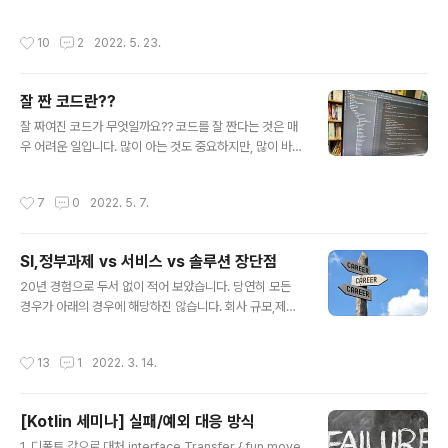
어려움을 겪는다. 즉 개발에 있어서 영어를 원어민처럼 하
원/각종교육으로 고민중인 분들이 최근 많이 있는 것 같아
는거와는 상관 없어 ..
서 대략 정리 해봅니다. 먼저 블록체인 업계가 앞으로 어떻
작성시간
10
2
2022. 5. 23.
게 될 지는 아무도 모릅니다. 다만 블록체인 관련한 업계는
최소 10년이상은 건재 할 거 같습니다. 저는 "블록체인"이
탈중앙 디지털 자산의 기반으로 미래에 핵심적인 인프라로
잘 짠 코드란??
남기를 희망합니다. (요 문장에서 만큼은 블록체인==이더
글 내용
리움을 말합니다) 블록체인은 "스포츠" 와 같습니다. 즉
잘 짜여진 코드가 무엇일까요?? 코드를 잘 짠다는 것은 매
"스포츠" 전문가란 세상에 없습니다. 블록체인에는 수 많은
우 어려운 일입니다. 많이 아는 것도 중요하지만, 많이 바꾸
한 우물을 파야 하는 분야가 있습니다. 그 한 우물을 파는
는 것도 중요합니다. 코드에 애정이 있다면 자연스럽게 많
것에 대해서 우려가 됩니다. 현재 상황에선 물이 안나올 가
이 바꾸게 될 것이고, 아름답게 가꾸고 싶어질 것이며 자연
작성시간
7
0
2022. 5. 7.
능성..
스레 코드는 점점 더 좋아 질 것입니다. 물론 공부를 안하면
애정이 있어도 어떻게 아름답게 해야하는지 모를 수도 있
겠지요.하지만 애정이 있다면 역시 공부를 하게 되겠죠?? -
SI,정부과제 vs 서비스 vs 솔루션 장단점
한번에 좋은 코드를 짜는 건 세상 어떤 프로그래머도 불가
글 내용
능 합니다.- 소설가들은 좋은 글을 작성 하기 위해서 한 문
20년 경험으로 두서 없이 적어 보았습니다. 당연히 모든
장에 대해서 한 달 이상 고민을 한 적도 있다고 합니다. 근
경우가 아래의 경우에 해당하진 않습니다. 회사 규모,제품
데 그렇게 쓰여진 문장을 몇 년 후에 다시 보았을 때, 후회
과 회사 지향점, 리더들의 특성 및 본인의 위치등에 따라 달
가 밀려오기도 한다고도 합니다. 더 좋은 문장이 생각나기
라 질 수 있으며 정해진 답이 없기에 맞다 틀리다 보다는 본
작성시간
13
1
2022. 3. 14.
도 하기 때문입니다...
인의 경험에 대해서 댓글에 적어주면 후배들이 보기 좋을
거 같습니다. SI 와 정부과제) 장점 : 1. 새로운 기술 분야/도
메인의 도전을 할 기회가 비교적 쉽게/자주 생깁니다. 1-1.
[Kotlin 세미나] 실패/예외 대응 방식
새로운 기술분야를 도전(경험)할 기회가 있다. 전공이 아닐
글 내용
지라도(인공지능,빅데이터,블록체인등등) 1-2. 새로운 도
1. 디폴트 값으로 대처 interface Transfer { fun move