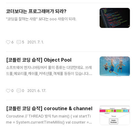
nvocationFilter라는 추상화.. Try 라는 추상화.. Comp
osition이라는 추상화.. Channel이라는 추상화.. 딱 봐도
코더보다는 프로그래머가 되라?
저건 이것들을 보편화/간략화 한것이다라고 실체를 바로
글 내용
판단 가능한 추상화가 있고, 대략적인 느낌 하에 세부 설명
"코딩을 잘하는 사람" 보다는 ooo 사람이 되라.
을 듣거나 해부해 봐야만, 실체에 대해 판단 가능한 추상화
가 있다. 피카소의 황소그림 추상화(..
작성시간
6
5
2021. 7. 1.
[코틀린 코딩 습작] Object Pool
글 내용
소프트웨어 엔지니어링에서 풀의 종류는 다양한데요. 쓰레
드풀,메모리풀,캐쉬풀,커넥션풀,객체풀 등등이 있습니다.
"풀"어서 말하면 미리 만들어두고 돌려막기로 사용하자 라
고 볼 수 있는데요. 미리 만들어 두는 방식 / 쓰레드가 태스
작성시간
0
0
2021. 6. 17.
크를 처리하는 방식/ 동기,비동기에 따라서 다양한 풀의 구
현체들이 있을 수 있습니다. 이 글에서는 Kotlin으로 객체
풀을 만드는 간단한 예제를 보여 줍니다. 1. 리스트를 이용
[코틀린 코딩 습작] coroutine & channel
한 고정크기 동기 객체풀 import java.lang.IllegalStat
글 내용
eException import java.util.concurrent.TimeUnit
Coroutine // THREAD 방식 fun main() { val startTi
import java.util.concurrent.locks.ReentrantLock
me = System.currentTimeMillis() val counter =
import kotlin.concurrent.withLock i..
AtomicInteger(0) val numberOfCoroutines = 10
0_00 val jobs = List(numberOfCoroutines) { thre