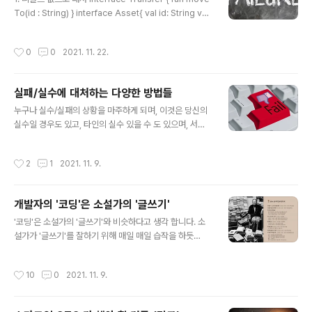
메인 분야를 도전(경험) 할 수 있다. (은행,병원,통신 등등)
To(id : String) } interface Asset{ val id: String val
2. Low risk / Low Return이다. 즉 정부 돈, 갑의 돈으로
name: String val data: String } class Token( over
할 수 있으니 부담이 없습니다. 3. 결..
ride val id: String, override val name: String, ove
작성시간
0
0
2021. 11. 22.
rride val data: String) : Asset,Transfer{ override
fun moveTo(id: String) { TODO("Not yet implem
ented") } } class NFT( override val id: String, ove
실패/실수에 대처하는 다양한 방법들
rride val name: String, override val data: String) :
글 내용
A..
누구나 실수/실패의 상황을 마주하게 되며, 이것은 당신의
실수일 경우도 있고, 타인의 실수 있을 수 도 있으며, 서버/
네트워크상에서 일어나는 실패(장애)일 수 도 있다. 이런
다양한 실수/실패는 개발자의 삶과 항상 함께 하는 것이기
작성시간
2
1
2021. 11. 9.
때문에, 어떻게 이것을 다루는지가 관건이 된다. 이 글에서
는 어떻게 실수/실패등 의도치 않은 상황을 처리하는지, 다
양한 패턴들과 함께 살펴보겠다. 1. 디폴트값 처리 val val
개발자의 '코딩'은 소설가의 '글쓰기'
ue = getValue() val gretting = value?: "hi" 정상적인
글 내용
상황하에서 값을 얻지 못하였을 경우 우리는 디폴트값을
'코딩'은 소설가의 '글쓰기'와 비슷하다고 생각 합니다. 소
할당하여 사용 할 수가 있다. 디폴트을 사용할 수 없는 경우
설가가 '글쓰기'를 잘하기 위해 매일 매일 습작을 하듯
에는 대개 예외를 던지거나 실패값을 리턴해서 상위에서
이..'코딩'을 잘하기 위해 서는 매일 매일 코딩 하는 버릇을
처리하길 기대 할 수 밖에 없다. 2. Requ..
들이고, 평생 '장인' 정신을 가지고 노력해야하는 일인거 같
작성시간
10
0
2021. 11. 9.
습니다. 글쓰기는 잘하는 사람이 코딩도 잘할거라는 확신
이 있습니다. (여담으로 자신의 생각을 표현하는데 적극적
인 작가형 사람은 무엇이든 만들어내는걸 잘 할 것이고, 짧