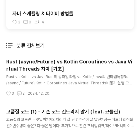
자바 스케쥴링 & 타이머 방법들
3
0
조회
4
분류 전체보기
주요 글 목록
Rust (async/Future) vs Kotlin Coroutines vs Java Vi
rtual Threads 차이 [기초]
글 내용
Rust vs Kotlin vs JavaRust의 컴파일 타임 vs Kotlin/Java의 런타임특징Rust
(async / Future) Kotlin Coroutines Java Virtual Threads비동기 실행 모델
Future 기반 (poll-driven)Suspend 함수 기반 (Continuation)사용자 모드 스
작성시간
3
2
2024. 12. 20.
레드 기반 (Thread API)상태 관리컴파일 타임에 상태 기계로 변환런타임에서 상태
를 관리런타임에서 사용자 모드 스레드 관리최적화컴파일 타임 최적화 (zero-cost
abstraction)일부 컴파일 타임, 주로 런타임 최적화주로 런타임 최적화런타임 필요
고품질 코드 (1) - 기존 코드 건드리지 말기 (feat. 코틀린)
성런타임 스케줄러 필요 (Tokio, async-std 등)코루틴 디스패처 필요Java 런타
글 내용
고품질의 코드란 무엇일까? 예외처리가 잘 된 ? 주석이 잘 달린? 성능,메모리 최적화
임 자체에서 관리제어권개발자에 의..
된? 변수명이 좋은? 다 옳은 말이다. 추가적으로 관련 프레임워크/라이브러리의 이
해가 잘된 코드, 도메인을 잘 이해한 코드도 물론이고.. 이 글에서 고품질의 코드란 새
로운 기능을 구현 할 때 최대한 기존 구현된 코드는 건드리지 않는 구조라고 정하고