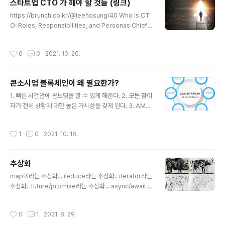
스타트업 CTO 가 해야 할 것들 (링크)
은 생각으로 비판만 하는 습관만 있는 사람이 독창적으로
글 내용
무엇인가 스스로 만들어 내기 힘들 거란건 충분히 어리짐
https://brunch.co.kr/@leehosung/40 Who is CT
작 할 수 있겠지요.) 재능과 반복 지나가는 길에 방망이 깍
O: Roles, Responsibilities, and Personas Chief t
는 노인을 보고, 일기장에 "오늘 방망이 깍는 노인을 봤다,
echnology officer is a complex role that lies at t
신기했다" 라고 단편적으로 적는것과 그것을 주제로 수필
he intersection of business and technology. A C
작성시간
0
0
2021. 10. 20.
을 쓰는 능력은 천지차이 겠지..
TO is usually seen as a seasoned professional
with a combined knowledge of a solutions archi
tect, programmer, DevOps, team leader ncube.
콘소시엄 블록체인이 왜 필요한가?
com
글 내용
1. 빠른 시간안에 온보딩을 할 수 있게 해준다. 2. 모든 참여
자가 전체 상황에 대한 높은 가시성을 갖게 된다. 3. AML
& KYC 프로세스를 표준적으로 도입할 수 있다. 4. 참여자
들의 행위에 대한 투명성을 가져왔다. 5. 데이터 가용성을
작성시간
1
0
2021. 10. 18.
높여 준다. 6. 대사,감사과정이 투명하다. (기능을 제공한
다) 7. 신뢰비용을 낮춰 준다. 8. 제품의 유통과정과 제조사
에 대한 출처에 대한 확인을 빠르게 할 수 있다. 9. 내부토
추상화
큰을 활용하여 안정적으로 금융 거래의 서브시스템으로 활
글 내용
용 할 수 있다. (추후 CDBC와의 연계 고려) 10. 외부 시스
map이라는 추상화... reduce라는 추상화.. iterator라는
템 및 데이터와의 인터그레이션이 원할 할 수 있다. 11. 특
추상화.. future/promise라는 추상화... async/await라
정 트랜잭션은 특정 조직(개인)들만 볼 수 있도록 조작 할
는 추상화.. journal 이라는 추상화.. expression이라는
수 있다. 12. 일정한 트랜잭션 성능을 보..
추상화.. vistor / Facade라는 추상화.. Traits라는 추상
작성시간
0
1
2021. 8. 29.
화.. match 라는 추상화.. executePlan이라는 추상화.. I