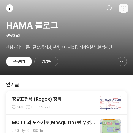
검색하기
티스토리
HAMA 블로그
구독자
62
관심키워드: 폴리글랏,동시성,분산,에너지IoT, 시계열분석,블럭체인
구독하기
방명록
신고하기 레이어
열기
인기글
정규표현식 (Regex) 정리
143
10
조회
221
MQTT 와 모스키토(Mosquitto) 란 무엇인
가?
3
0
조회
16