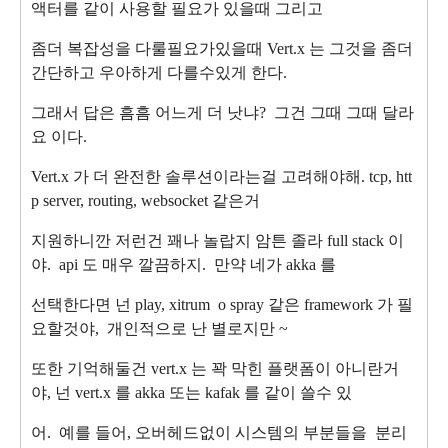
액터를 같이 사용할 필요가
있을때 그리고
좀더 복잡성을 다룰필요가있을때 Vert.x 는 그것을 좀더
간단하고 우아하게
다를수있게 한다.
그래서 답은 흠흠 어느게 더 낫냐? 그건 그때 그때 달라
요 이다.
Vert.x 가 더 완전한 솔루션이라는걸 고려해야해.
tcp, htt
p server, routing, websocket 같은거
지원하니깐 저런건 꽤나 놀랍지 암튼 졸라
full stack 이
야. api 도 매우 깔끔하지. 만약 네가 akka 를
선택한다면 넌 play, xitrum o
spray 같은 framework 가 필
요할것야, 개인적으로 난 별로지만 ~
또한 기억해둘건 vert.x 는 꽉 막힌 플랫폼이 아니란거
야, 넌 vert.x 를 akka 또는 kafak 를 같
이 쓸수 있
어. 예를 들어, 오버헤드없이 시스템의 부분들을 분리