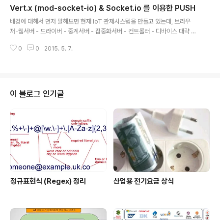
Vert.x (mod-socket-io) & Socket.io 를 이용한 PUSH
ver framework, w..
글 내용
배경에 대해서 먼저 말해보면 현재 IoT 관제시스템을 만들고 있는데, 브라우
저-웹서버 - 드라이버 - 중계서버 - 집중화서버 - 컨트롤러 - 디바이스 대략 이
런식이다. 웹서버는 Spring 으로 만들어져있으며, 드라이버 컴포넌트를 임베
0
0
2015. 5. 7.
디드한다. 프런트엔드는 AngularJS 기반의 자바스크립트 프로그램이다. 이 시
스템은 양방향인데 간단하게, 디바이스에서 넘어오는 데이타도 처리하고 ,브라
우져에서 디바이스로 보내는 데이터도 있다는 의미이다. 이때 브라우져에서 웹
서버로 넘길때에는 Rest API 를 적절히 사용하며 디바이스에서 넘어오는 데이
타를 브라우저에 적용할때, Vert.x 와 Socket.io 를 사용한다. Node 이 Web
이 블로그 인기글
Socket 을 쉽게 사용할수있도록 Socket.io 가 있는것처럼 Vert.x..
정규표현식 (Regex) 정리
산업용 전기요금 상식