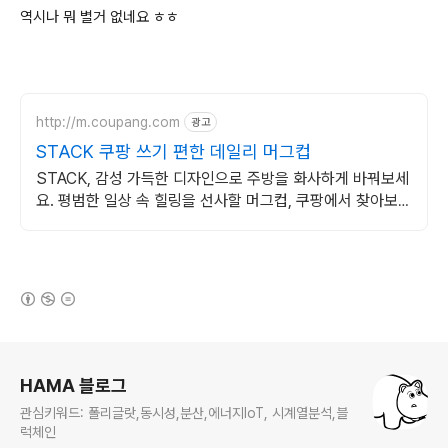
역시나 뭐 별거 없네요 ㅎㅎ
http://m.coupang.com
광고
STACK 쿠팡 쓰기 편한 데일리 머그컵
STACK, 감성 가득한 디자인으로 주방을 화사하게 바꿔보세
요. 평범한 일상 속 힐링을 선사할 머그컵, 쿠팡에서 찾아보세
요.
(새창열림)
로그 정보
HAMA 블로그
관심키워드: 폴리글랏,동시성,분산,에너지IoT, 시계열분석,블
럭체인