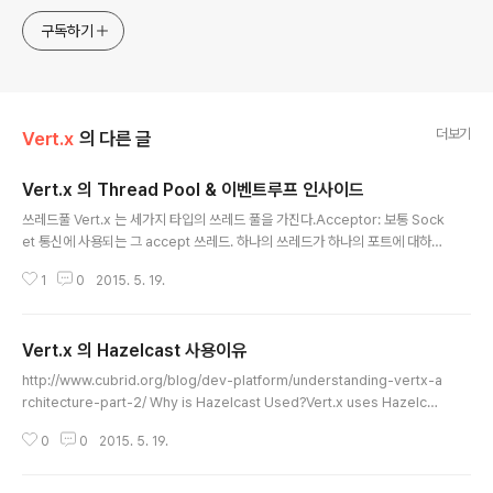
구독하기
더보기
Vert.x
의 다른 글
Vert.x 의 Thread Pool & 이벤트루프 인사이드
글 내용
쓰레드풀 Vert.x 는 세가지 타입의 쓰레드 풀을 가진다.Acceptor: 보통 Sock
et 통신에 사용되는 그 accept 쓰레드. 하나의 쓰레드가 하나의 포트에 대하여
생성된다. Event Loops : Run루프와 같은데 CPU 코어개수와 같게 생성. 이
1
0
2015. 5. 19.
벤트가 발생했을때, 상응하는 핸들러가 실행된다. 실행시 수행되어지면 , 이벤
트루프는 다른 이벤트를 빠르게 읽는것을 되풀이한다. Background : 이벤트
루프가 핸들러를 실행하거나 추가적인 쓰레드가 요구되어질때 사용된다. 사용
Vert.x 의 Hazelcast 사용이유
자는 vertx.backgroundPoolSize 나 환경설정으로 쓰레드의 갯수를 설정
글 내용
할수있다.디폴트는 20 너무많은 쓰레드는 컨텍스트스위칭을 발생하므로 조심
http://www.cubrid.org/blog/dev-platform/understanding-vertx-a
해야한다. 이벤트 루프틑 디테일하게 보면 그것은 Netty NioW..
rchitecture-part-2/ Why is Hazelcast Used?Vert.x uses Hazelcas
t, an In-Memory Data Grid (IMDG). Hazelcast API is not directly re
0
0
2015. 5. 19.
vealed to users but is used in Vert.x. When Vert.x is started, Haze
lcast is started as an embedded element.Hazelcast is a type of d
istributed storage. When storage is embedded and used in a ser