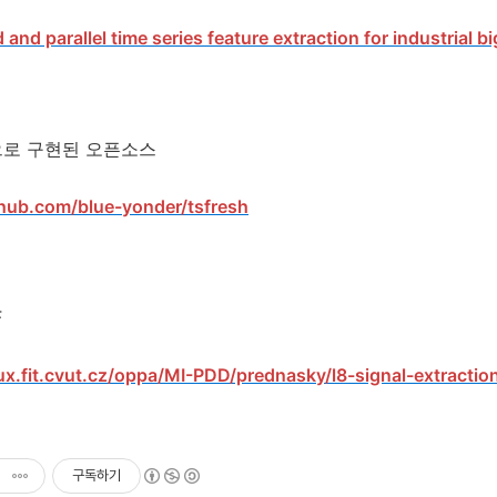
 and parallel time series feature extraction for industrial 
으로 구현된 오픈소스
thub.com/blue-yonder/tsfresh
F
ux.fit.cvut.cz/oppa/MI-PDD/prednasky/l8-signal-extractio
구독하기