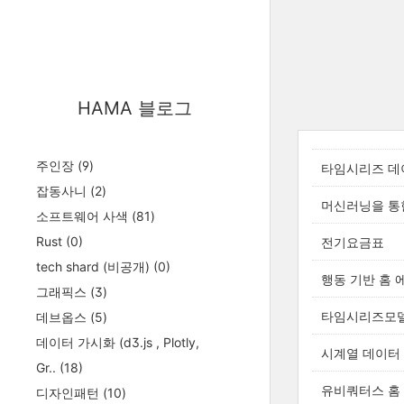
HAMA 블로그
주인장
(9)
타임시리즈 데이터
잡동사니
(2)
머신러닝을 통한
소프트웨어 사색
(81)
Rust
(0)
전기요금표
tech shard (비공개)
(0)
행동 기반 홈 
그래픽스
(3)
타임시리즈모델
데브옵스
(5)
데이터 가시화 (d3.js , Plotly,
시계열 데이터
Gr..
(18)
유비쿼터스 홈
디자인패턴
(10)