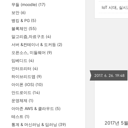
무들 (moodle)
(17)
IoT 시대, 실
보안
(6)
뱅킹 & PG
(5)
블록체인
(55)
알고리즘,자료구조
(4)
서버 &컨테이너 & 도커등
(2)
오픈소스, 미들웨어
(9)
임베디드
(4)
인터프리터
(4)
2017. 6. 26. 19:48
하이브리드앱
(9)
아이폰 (IOS)
(10)
안드로이드
(14)
운영체제
(1)
아마존 AWS & 클라우드
(5)
테스트
(1)
2017년 5
통계 & 머신러닝 & 딥러닝
(39)