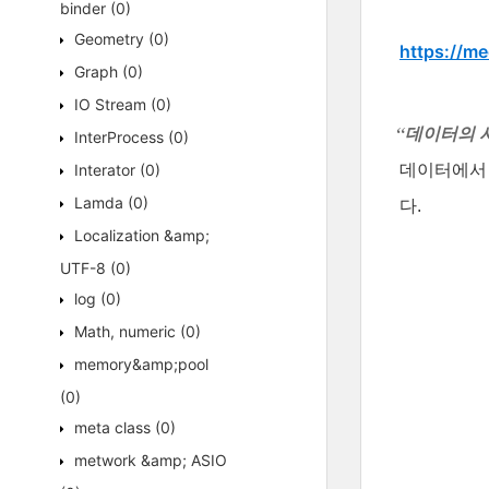
binder
(0)
Geometry
(0)
https://m
Graph
(0)
IO Stream
(0)
“데이터의 
InterProcess
(0)
Interator
(0)
데이터에서 
Lamda
(0)
다.
Localization &amp;
UTF-8
(0)
log
(0)
Math, numeric
(0)
memory&amp;pool
(0)
meta class
(0)
metwork &amp; ASIO