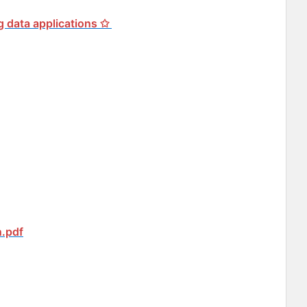
big data applications ✩
n.pdf