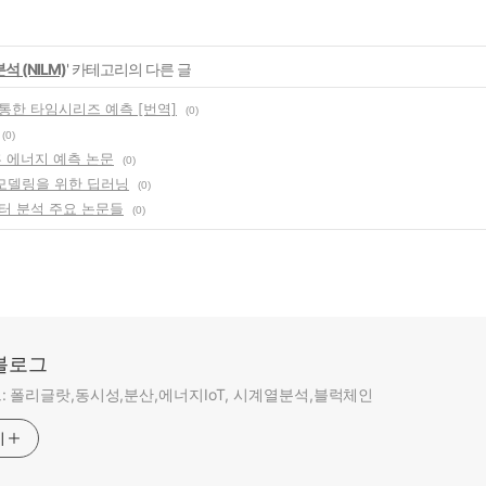
석 (NILM)
' 카테고리의 다른 글
통한 타임시리즈 예측 [번역]
(0)
(0)
홈 에너지 예측 논문
(0)
모델링을 위한 딥러닝
(0)
터 분석 주요 논문들
(0)
 블로그
 폴리글랏,동시성,분산,에너지IoT, 시계열분석,블럭체인
기