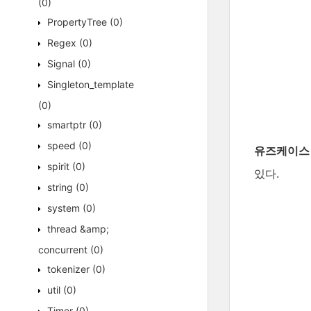
(0)
PropertyTree
(0)
Regex
(0)
Signal
(0)
Singleton_template
(0)
smartptr
(0)
speed
(0)
유즈케이스 1
spirit
(0)
있다.
string
(0)
system
(0)
thread &amp;
concurrent
(0)
tokenizer
(0)
util
(0)
Timer
(0)