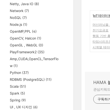
Netty, Java IO
(8)
Network
(7)
'
IoT 데이터 분
NoSQL
(7)
Node.js
(1)
머신러닝을 
전기요금표
OpenMP,PPL
(4)
행동 기반 
OpenCV, Halcon
(1)
타임시리즈
OpenGL , WebGL
(0)
시계열 데이
PlayFramework2
(35)
Amp,CUDA,OpenCL,TensorFlo
w
(1)
Python
(37)
RDBMS (PostgreSQL)
(11)
HAMA
Scala
(51)
관심키워드:
Spark
(5)
구독하
Spring
(9)
UI , UX 디자인
(6)