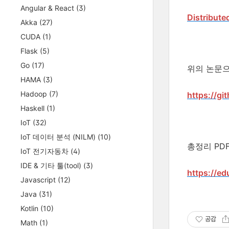
Angular & React
(3)
Distributed
Akka
(27)
CUDA
(1)
Flask
(5)
Go
(17)
위의 논문
HAMA
(3)
Hadoop
(7)
https://gi
Haskell
(1)
IoT
(32)
IoT 데이터 분석 (NILM)
(10)
총정리 PD
IoT 전기자동차
(4)
IDE & 기타 툴(tool)
(3)
https://ed
Javascript
(12)
Java
(31)
Kotlin
(10)
공감
Math
(1)