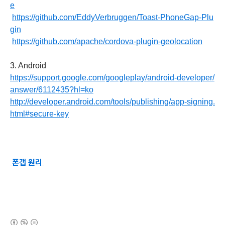
e
https://github.com/EddyVerbruggen/Toast-PhoneGap-Plu
gin
https://github.com/apache/cordova-plugin-geolocation
3. Android
https://support.google.com/googleplay/android-developer/
answer/6112435?hl=ko
http://developer.android.com/tools/publishing/app-signing.
html#secure-key
폰갭 원리
(새창열림)