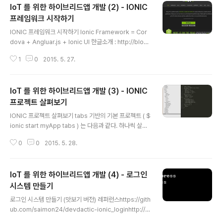
IoT 를 위한 하이브리드앱 개발 (2) - IONIC
Vert.x or Spring 을 사용할 예정이다. p.s 엣지 디바이스와 진짜 통신이 되기
위해서는 웹서버 -> 디바이스로 연결하게 해도 되고 , 직접 와이파이 다이렉트
프레임워크 시작하기
글 내용
등을 통해 스마트폰 -> 디바이스 이렇게 연결될수도있겠지만~ 하이브리드앱..
IONIC 프레임워크 시작하기 Ionic Framework = Cor
dova + Angluar.js + Ionic UI 한글소개 : http://blog.
saltfactory.net/239메인 : http://www.ionicframew
1
0
2015. 5. 27.
ork.com/특징 ) 1. 모바일 앱을 개발하기에 최적화된 UI
가 기본적으로 제공한다. 2. HTML으로 UI를 만들고 Jav
aScript의 데이타 업데이트를 빠르게 적용할 수 있다.3.
IoT 를 위한 하이브리드앱 개발 (3) - IONIC
MVC 개발을 할 수 있는 환경을 제공한다.4. 네이트브 자
원을 사용할 수 있는 plugins 사용을 허용한다.5. 크로스
프로젝트 살펴보기
글 내용
플랫폼 빌드를 제공한다.6. Node.js 기반으로 개발할 수
IONIC 프로젝트 살펴보기 tabs 기반의 기본 프로젝트 ( $
있는 환경을 지원한다.7. 활발한 개발자 포럼을 지원하고
ionic start myApp tabs ) 는 다음과 같다. 하나씩 살펴
있다. 개발환경 구축하기 (on Window..
보자 ├── bower.json // bower dependencies ├
0
0
2015. 5. 28.
── config.xml // cordova configuration ├── gul
pfile.js // gulp tasks ├── hooks // custom cordo
va hooks to execute on specific commands ├─
IoT 를 위한 하이브리드앱 개발 (4) - 로그인
─ ionic.project // ionic configuration ├── packa
ge.json // node dependencies ├── platforms //
시스템 만들기
글 내용
iOS/Android specific builds will reside here ├─
로그인 시스템 만들기 (맛보기 버전) 레퍼런스https://gith
─..
ub.com/saimon24/devdactic-ionic_loginhttp://d
evdactic.com/user-auth-angularjs-ionic/ 클라이