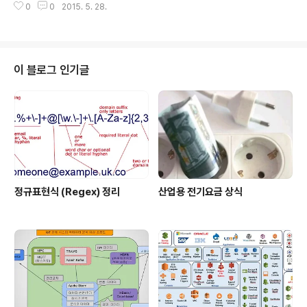
0
0
2015. 5. 28.
언트 구현 // app.js 에서 login 상태 설정 .config(functi
on($stateProvider, $urlRouterProvider) { $stat
eProvider .state('login', { url: '/login', templateUr
l: 'templates/login.html', controller: 'LoginCtrl' })
// template 에 login.html 추가 Login // 컨트롤러에서
이 블로그 인기글
login 함수 호출 , LoginService 를 DI..
정규표현식 (Regex) 정리
산업용 전기요금 상식