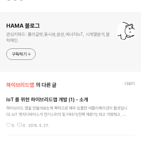
로그 정보
HAMA 블로그
관심키워드: 폴리글랏,동시성,분산,에너지IoT, 시계열분석,블
럭체인
구독하기
더보기
하이브리드앱
의 다른 글
IoT 를 위한 하이브리드앱 개발 (1) - 소개
글 내용
하이브리드 앱을 만들어보는게 목적으로 매우 심플한 어플리케이션이 될것입니
다. IoT 엣지디바이스가 전기스위치 및 미터기(전력 계량기) 라고 가정하고 , 1.
인증기능 2. 스위치를 켜고 끄는 기능 (숫자를 입력하여 켜기, QR 코드를 입력
0
0
2015. 5. 27.
받아서 켜기, 등록된거 선택해서 켜기) 3. 해당 스위치의 현재 상태 ( 전기의 파
워와 미터) 를 디스플레이 하는기능 의 간단한 기능을 가진 하이브리드앱을 만
들어 보겠다. 프런트엔드는 아이오닉 프레임워크를 사용할 예정이며, 백엔드는