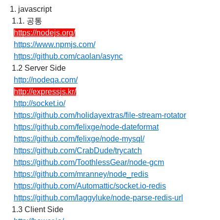
1. javascript
1.1. 공통
https://nodejs.org/
https://www.npmjs.com/
https://github.com/caolan/async
1.2 Server Side
http://nodeqa.com/
http://expressjs.kr/
http://socket.io/
https://github.com/holidayextras/file-stream-rotator
https://github.com/felixge/node-dateformat
https://github.com/felixge/node-mysql/
https://github.com/CrabDude/trycatch
https://github.com/ToothlessGear/node-gcm
https://github.com/mranney/node_redis
https://github.com/Automattic/socket.io-redis
https://github.com/laggyluke/node-parse-redis-url
1.3 Client Side