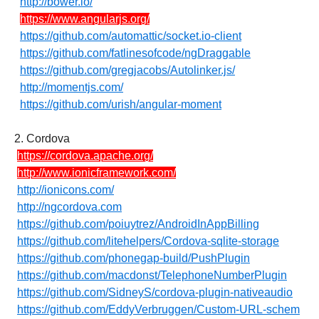
http://bower.io/
https://www.angularjs.org/
https://github.com/automattic/socket.io-client
https://github.com/fatlinesofcode/ngDraggable
https://github.com/gregjacobs/Autolinker.js/
http://momentjs.com/
https://github.com/urish/angular-moment
2. Cordova
https://cordova.apache.org/
http://www.ionicframework.com/
http://ionicons.com/
http://ngcordova.com
https://github.com/poiuytrez/AndroidInAppBilling
https://github.com/litehelpers/Cordova-sqlite-storage
https://github.com/phonegap-build/PushPlugin
https://github.com/macdonst/TelephoneNumberPlugin
https://github.com/SidneyS/cordova-plugin-nativeaudio
https://github.com/EddyVerbruggen/Custom-URL-schem