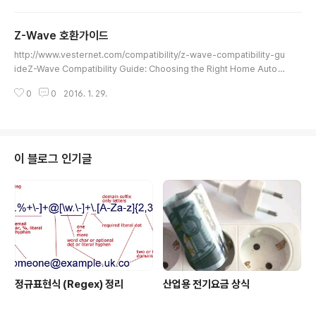
WiFi와도 경쟁을 하고 있다. 로라의 데이타 통신 속도는 0.3 kbps to 50 kbp
로 낮아 저전력이 가능하고 높은 속도를 필요로 하지 않는 사물간 통신에 활용
Z-Wave 호환가이드
가능하다. LoRa® Technology LoRaWAN™ 는 저전력 원거리 네트워크 (L
글 내용
PWAN) 스펙의 하나이며, 지역적, 국가적 혹은 글로벌 네트워크에서 무선 배터
http://www.vesternet.com/compatibility/z-wave-compatibility-gu
리로 운용되는 사물을 위해 만들..
ideZ-Wave Compatibility Guide: Choosing the Right Home Auto
mation DevicesAUGUST 9, 20132 COMMENTSOne of the advant
0
0
2016. 1. 29.
ages of choosing the Z-Wave Home Automation standard is the
wide variety of modules available from the many manufactures t
hat support it.However as things get more complex, compatibilit
y issues can sometimes start to creep..
이 블로그 인기글
정규표현식 (Regex) 정리
산업용 전기요금 상식