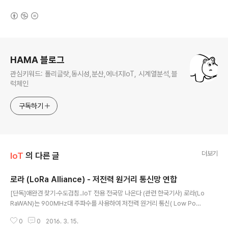
(새창열림)
로그 정보
HAMA 블로그
관심키워드: 폴리글랏,동시성,분산,에너지IoT, 시계열분석,블
럭체인
구독하기
더보기
IoT
의 다른 글
로라 (LoRa Alliance) - 저전력 원거리 통신망 연합
글 내용
[단독]애완견 찾기·수도검침..IoT 전용 전국망 나온다 (관련 한국기사) 로라(Lo
RaWAN)는 900MHz대 주파수를 사용하여 저전력 원거리 통신( Low Powe
r Wide Area Network)을 지향하는 사물 인터넷 망으로 SigFox, Weightl
0
0
2016. 3. 15.
ess-N (N-Wave) 등과 직접 경쟁할 뿐만 아니라 저가 LTE, 동일 주파수대의