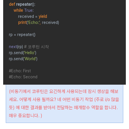
def 
repeater
():
while 
True
:
        received = 
yield
        print
(
'Echo:'
, 
received)
rp = repeater()
next
(rp) 
# 
코루틴 시작
rp.send(
'Hello'
)
rp.send(
'World'
)
#Echo: First
#Echo: Second
(
비동기에서 코루틴은 요긴하게 사용되는데 잠시 생상을 해보
세요. 어떻게 사용 될까요? 네 어떤 비동기 작업 (주로 i/o 많을
듯) 에 대한 결과를 받아서 전달하는 매개함수 역할을 합니다.
매우 중요합니다. )