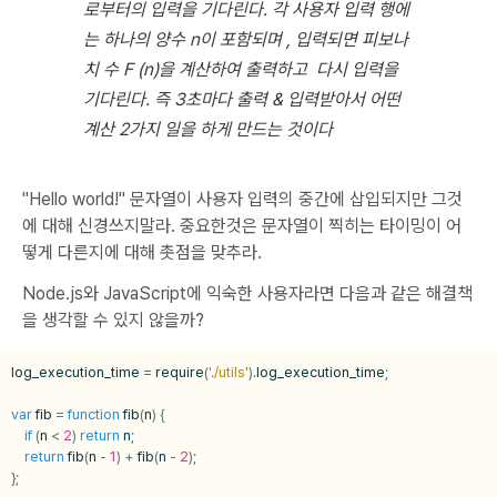
로부터의 입력을 기다린다.
각 사용자 입력 행에
는 하나의 양수 n이 포함되며
,
입력되면 피보나
치 수 F (n)을 계산하여 출력하고 다시
입력을
기다린다.
즉 3초마다 출력 & 입력받아서 어떤
계산 2가지 일을 하게 만드는 것이다
"Hello world!" 문자열이 사용자 입력의 중간에 삽입되지만 그것
에 대해 신경쓰지말라. 중요한것은 문자열이 찍히는 타이밍이 어
떻게 다른지에 대해 촛점을 맞추라.
Node.js와 JavaScript에 익숙한 사용자라면 다음과 같은 해결책
을 생각할 수 있지 않을까?
log_execution_time
=
require
(
'./utils'
).
log_execution_time
;
var
fib
=
function
fib
(
n
)
{
if
(
n
<
2
)
return
n
;
return
fib
(
n
-
1
)
+
fib
(
n
-
2
);
};