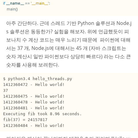
if
__name__
==
'__main__'
:
main
()
아주 간단하다. 근데 스레드 기반 Python 솔루션과 Node.j
s 솔루션은 동등한가? 실험을 해보자. 위에 언급했듯이 피
보나치 수 계산 코드는 매우 느리기 때문에 파이썬에 대해
서는 37 개, Node.js에 대해서는 45 개 (자바 스크립트는
숫자 계산시 일반 파이썬보다 상당히 빠르다) 라는 다소 큰
숫자를 사용해 보려한다.
$ python3.4 hello_threads.py

1412360472 - Hello world!

37

1412360475 - Hello world!

1412360478 - Hello world!

1412360481 - Hello world!

Executing fib took 8.96 seconds.

fib(37) = 24157817

1412360484 - Hello world!