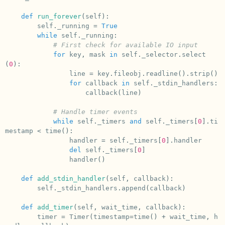
def
run_forever
(
self
):
self
.
_running
=
True
while
self
.
_running
:
# First check for available IO input
for
key
,
mask
in
self
.
_selector
.
select
(
0
):
line
=
key
.
fileobj
.
readline
()
.
strip
()
for
callback
in
self
.
_stdin_handlers
:
callback
(
line
)
# Handle timer events
while
self
.
_timers
and
self
.
_timers
[
0
]
.
ti
mestamp
<
time
():
handler
=
self
.
_timers
[
0
]
.
handler
del
self
.
_timers
[
0
]
handler
()
def
add_stdin_handler
(
self
,
callback
):
self
.
_stdin_handlers
.
append
(
callback
)
def
add_timer
(
self
,
wait_time
,
callback
):
timer
=
Timer
(
timestamp
=
time
()
+
wait_time
,
h