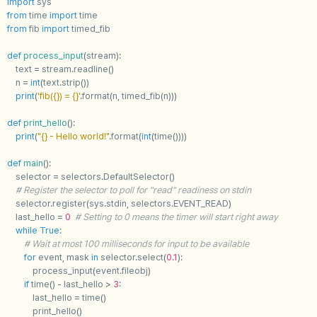
import
sys
from
time
import
time
from
fib
import
timed_fib
def
process_input
(
stream
):
text
=
stream
.
readline
()
n
=
int
(
text
.
strip
())
print
(
'fib(
{}
) = 
{}
'
.
format
(
n
,
timed_fib
(
n
)))
def
print_hello
():
print
(
"
{}
 - Hello world!"
.
format
(
int
(
time
())))
def
main
():
selector
=
selectors
.
DefaultSelector
()
# Register the selector to poll for "read" readiness on stdin
selector
.
register
(
sys
.
stdin
,
selectors
.
EVENT_READ
)
last_hello
=
0
# Setting to 0 means the timer will start right away
while
True
:
# Wait at most 100 milliseconds for input to be available
for
event
,
mask
in
selector
.
select
(
0.1
):
process_input
(
event
.
fileobj
)
if
time
()
-
last_hello
>
3
:
last_hello
=
time
()
print_hello
()