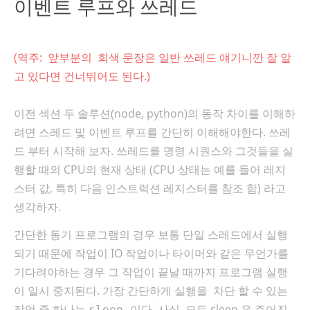
이벤트 루프와 쓰레드
(역주: 앞부분의 회색 문장은 일반 쓰레드 얘기니깐 잘 알
고 있다면 건너뛰어도 된다.)
이전 섹션
두 솔루션(node, python)의 동작 차이를 이해하
려면 스레드 및 이벤트 루프를 간단히 이해해야한
다. 쓰
레
드 부터
시작해 보자
. 쓰레드를
명령 시퀀스와 그것들을 실
행할 때의 CPU의 현재 상태 (CPU 상태는 예를 들어 레지
스터 값, 특히 다음 인스트럭션
레지스터를 참조 함) 라고
생각하자.
간단한 동기 프로그램의 경우 보통 단일 스레드에서 실행
되기 때문에 작업이 IO 작업이나 타이머와 같은 무언가를
기다려야하는 경우 그 작업이 끝날 때까지 프로그램 실행
이 일시 중지된
다. 가장 간단하게 실행을
차
단 할 수 있는
작업 중 하나는
이다.
사실, 모든 sleep
은 주어진
sleep