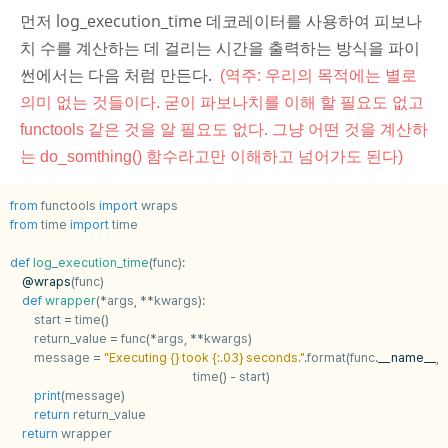
먼저 log_execution_time 데코레이터를 사용하여 피보나
치 수를 계산하는 데 걸리는 시간을 출력하는 방식을 파이
썬에서는 다음 처럼 만든다.
(역주: 우리의 목적에는 별로
의미 없는 것들이다. 굳이 파보나치를 이해 할 필요도 없고
functools 같은 것을 알 필요도 없다. 그냥 어떤 것을 계산하
는 do_somthing() 함수라고만 이해하고 넘어가도 된다)
from
functools
import
wraps
from
time
import
time
def
log_execution_time
(
func
):
@wraps
(
func
)
def
wrapper
(
*
args
,
**
kwargs
):
start
=
time
()
return_value
=
func
(
*
args
,
**
kwargs
)
message
=
"Executing 
{}
 took 
{:.03}
 seconds."
.
format
(
func
.
__name__
,
time
()
-
start
)
print
(
message
)
return
return_value
return
wrapper