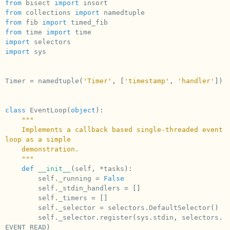
from
bisect
import
insort
from
collections
import
namedtuple
from
fib
import
timed_fib
from
time
import
time
import
selectors
import
sys
Timer
=
namedtuple
(
'Timer'
,
[
'timestamp'
,
'handler'
])
class
EventLoop
(
object
):
"""
    Implements a callback based single-threaded event 
loop as a simple
    demonstration.
    """
def
__init__
(
self
,
*
tasks
):
self
.
_running
=
False
self
.
_stdin_handlers
=
[]
self
.
_timers
=
[]
self
.
_selector
=
selectors
.
DefaultSelector
()
self
.
_selector
.
register
(
sys
.
stdin
,
selectors
.
EVENT_READ
)