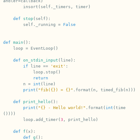
andler
=
callback
)
insort
(
self
.
_timers
,
timer
)
def
stop
(
self
):
self
.
_running
=
False
def
main
():
loop
=
EventLoop
()
def
on_stdin_input
(
line
):
if
line
==
'exit'
:
loop
.
stop
()
return
n
=
int
(
line
)
print
(
"fib(
{}
) = 
{}
"
.
format
(
n
,
timed_fib
(
n
)))
def
print_hello
():
print
(
"
{}
 - Hello world!"
.
format
(
int
(
time
())))
loop
.
add_timer
(
3
,
print_hello
)
def
f
(
x
):
def
g
():