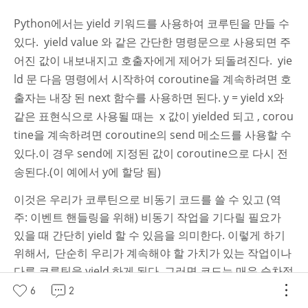
Python에서는 yield 키워드를 사용하여 코루틴을 만들 수
있다. yield value 와 같은 간단한 명령문으로 사용되면 주
어진 값이 내보내지고 호출자에게 제어가 되돌려진다. yie
ld 문 다음 명령에서 시작하여 coroutine을 계속하려면 호
출자는 내장 된 next 함수를 사용하면 된다. y = yield x와
같은 표현식으로 사용될 때는 x 값이 yielded 되고 , corou
tine을 계속하려면 coroutine의 send 메소드를 사용할 수
있다.이 경우 send에 지정된 값이 coroutine으로 다시 전
송된다.(
이 예에서 y에 할당 됨)
이것은 우리가 코루틴으로
비동기 코드를
쓸 수 있고 (역
주: 이벤트 핸들링을 위해) 비동기 작업을 기다릴 필요가
있을 때 간단히 yield 할 수 있음을 의미한다. 이렇게 하기
위해서, 단순히 우리가 계속해야 할 가치가 있는 작업이나
다른 코루틴을 yield 하게 된다. 그러면 코드는 매우 순차적
이며 동기 코드와 유사하게 보이게 될 것이다. 우리 코드의
6
2
피보나치 부분이 코루틴이 된다면 어떻게 생겼는지에 대