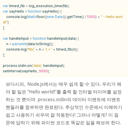
var
timed_fib
=
log_execution_time
(
fib
);
var
sayHello
=
function
sayHello
()
{
console
.
log
(
Math
.
floor
((
new
Date
()).
getTime
()
/
1000
)
+
" - Hello worl
d!"
);
};
var
handleInput
=
function
handleInput
(
data
)
{
n
=
parseInt
(
data
.
toString
());
console
.
log
(
'fib('
+
n
+
') = '
+
timed_fib
(
n
));
};
process
.
stdin
.
on
(
'data'
,
handleInput
);
setInterval
(
sayHello
,
3000
);
보다시피, Node.js에서는 매우 쉽게 할 수 있다. 우리가 해
야 할 일은 "Hello world!"를 출력 할 인터벌 타이머를 설정
하는 것 뿐이며 process.stdin의 데이터 이벤트에 이벤트
핸들러를 첨부하면 완료된다. 추상적인 수준에서 이해하기
쉽고 사용하기 쉬우며 잘 작동한다! 그러나 어떻게? 이 질
문에 답하기 위해 파이썬 코드로 똑같은 일을 해보려 한다.