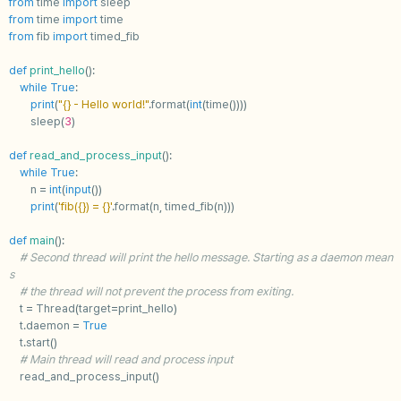
from
time
import
sleep
from
time
import
time
from
fib
import
timed_fib
def
print_hello
():
while
True
:
print
(
"
{}
 - Hello world!"
.
format
(
int
(
time
())))
sleep
(
3
)
def
read_and_process_input
():
while
True
:
n
=
int
(
input
())
print
(
'fib(
{}
) = 
{}
'
.
format
(
n
,
timed_fib
(
n
)))
def
main
():
# Second thread will print the hello message. Starting as a daemon mean
s
# the thread will not prevent the process from exiting.
t
=
Thread
(
target
=
print_hello
)
t
.
daemon
=
True
t
.
start
()
# Main thread will read and process input
read_and_process_input
()