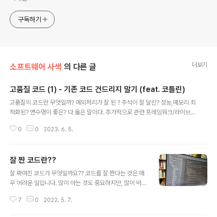
구독하기
더보기
소프트웨어 사색
의 다른 글
고품질 코드 (1) - 기존 코드 건드리지 말기 (feat. 코틀린)
글 내용
고품질의 코드란 무엇일까? 예외처리가 잘 된 ? 주석이 잘 달린? 성능,메모리 최
적화된? 변수명이 좋은? 다 옳은 말이다. 추가적으로 관련 프레임워크/라이브러
리의 이해가 잘된 코드, 도메인을 잘 이해한 코드도 물론이고.. 이 글에서 고품질
0
0
2023. 6. 5.
의 코드란 새로운 기능을 구현 할 때 최대한 기존 구현된 코드는 건드리지 않는
구조라고 정하고 그것에 대한 이야기를 써 본다. 이 글은 아래에 나오는 지식 기
반을 엮어서 설명한다. Ralph E. Johnson, Martin Fowler et al. - DI,DIP,I
잘 짠 코드란??
oC(Dependency Injection etc) 마틴파울러의 리팩토링 - Refactor Con
글 내용
ditional To Polymorphism 로버트 C. 마틴 클린코드 - Data/Object Anti
잘 짜여진 코드가 무엇일까요?? 코드를 잘 짠다는 것은 매
-S..
우 어려운 일입니다. 많이 아는 것도 중요하지만, 많이 바꾸
는 것도 중요합니다. 코드에 애정이 있다면 자연스럽게 많
7
0
2022. 5. 7.
이 바꾸게 될 것이고, 아름답게 가꾸고 싶어질 것이며 자연
스레 코드는 점점 더 좋아 질 것입니다. 물론 공부를 안하면