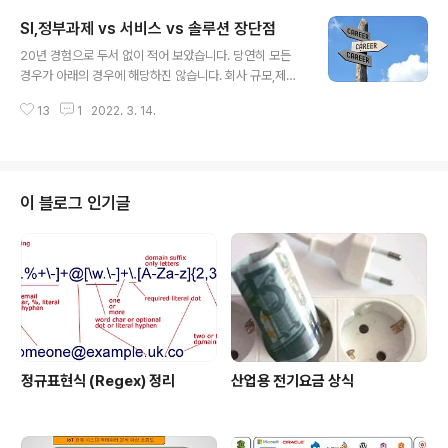
애정이 있어도 어떻게 아름답게 해야하는지 모를 수도 있
SI,정부과제 vs 서비스 vs 솔루션 장단점
겠지요.하지만 애정이 있다면 역시 공부를 하게 되겠죠?? -
글 내용
한번에 좋은 코드를 짜는 건 세상 어떤 프로그래머도 불가
20년 경험으로 두서 없이 적어 보았습니다. 당연히 모든
능 합니다.- 소설가들은 좋은 글을 작성 하기 위해서 한 문
경우가 아래의 경우에 해당하진 않습니다. 회사 규모,제품
장에 대해서 한 달 이상 고민을 한 적도 있다고 합니다. 근
과 회사 지향점, 리더들의 특성 및 본인의 위치등에 따라 달
데 그렇게 쓰여진 문장을 몇 년 후에 다시 보았을 때, 후회
13
1
2022. 3. 14.
라 질 수 있으며 정해진 답이 없기에 맞다 틀리다 보다는 본
가 밀려오기도 한다고도 합니다. 더 좋은 문장이 생각나기
인의 경험에 대해서 댓글에 적어주면 후배들이 보기 좋을
도 하기 때문입니다...
거 같습니다. SI 와 정부과제) 장점 : 1. 새로운 기술 분야/도
메인의 도전을 할 기회가 비교적 쉽게/자주 생깁니다. 1-1.
새로운 기술분야를 도전(경험)할 기회가 있다. 전공이 아닐
이 블로그 인기글
지라도(인공지능,빅데이터,블록체인등등) 1-2. 새로운 도
메인 분야를 도전(경험) 할 수 있다. (은행,병원,통신 등등)
2. Low risk / Low Return이다. 즉 정부 돈, 갑의 돈으로
할 수 있으니 부담이 없습니다. 3. 결..
정규표현식 (Regex) 정리
산업용 전기요금 상식