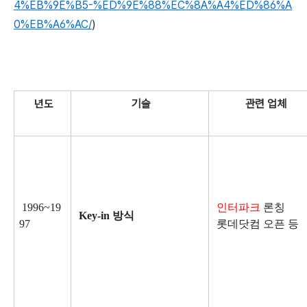
4%EB%9E%B5-%ED%9E%88%EC%8A%A4%ED%86%A
0%EB%A6%AC/
)
년도
기술
관련 업체
1996~19
인터파크
론칭
Key-in 방식
97
롯데닷컴 오픈 등