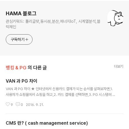
로그 정보
HAMA 블로그
관심키워드: 폴리글랏,동시성,분산,에너지IoT, 시계열분석,블
럭체인
구독하기
더보기
뱅킹 & PG
의 다른 글
VAN 과 PG 차이
글 내용
VAN 과 PG 차이 ★ 인터넷에서 신용카드 결제가 되는 순서를 살펴보자면,1.
사용자가 쇼핑몰에서 쇼핑을 하고,2. 카드 결제를 선택하면,3. PG 시스템에 연
동이 되어서 신용카드번호, 주민번호, 비밀번호 등을 입력4. PG 시스템은 VAN
9
0
2016. 9. 21.
을 타고 카드사 시스템에 접속하여 결제가 이루어집니다.위의 2,3 번을 하기위
해서 각 쇼핑몰은 국내 PG 사와 계약을 맺고 시스템을 연동하여야 합니다. 시스
템 연동하는 방법은 각 PG 사마다 조금씩 다르구요, ActiveX를 embaded하
CMS 란? ( cash management service)
거나, POST 방식으로 연동하는 방식으로 크게 나뉘어 집니다. 웹프로그램을
글 내용