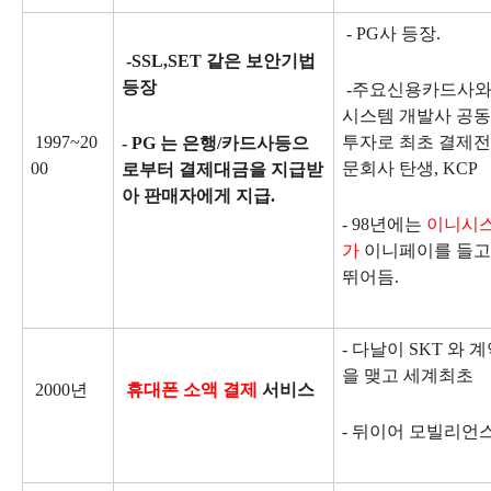
- PG사 등장.
-SSL,SET 같은 보안기법
등장
-주요신용카드사
시스템 개발사 공동
1997~20
투자로 최초 결제전
- PG 는 은행/카드사등으
00
문회사 탄생, KCP
로부터 결제대금을 지급받
아 판매자에게 지급.
- 98년에는
이니시
가
이니페이를 들고
뛰어듬.
- 다날이 SKT 와 
을 맺고 세계최초
2000년
휴대폰 소액 결제
서비스
- 뒤이어 모빌리언