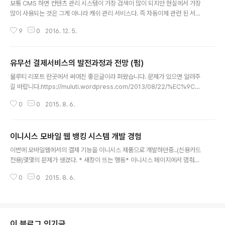
하시는 분들이라면 2,3 일만에 연동 및 테스트 까지 완료할 수 있을 겁니다. ☆
보통 CMS 하면 컨텐츠 관리 시스템이 가장 검색이 많이 되지만 현실에서 가장
PG사는 전자지불대행회사이고 VAN사는 온라인 신용카드조회회사라고 보시..
많이 사용되는 것은 그게 아니라 캐쉬 관리 서비스다. 즉 자동이체 관련 된 서비
스인데 간단하게 말해서 다음과 같다.정의) CMS(Cash Management Serv
9
0
2016. 12. 5.
ice)는 다수은행과 거래하는 기업등이 모든 거래은행과 접속할 필요없이 CMS
센터 또는 1개 은행과의 단일 접속만으로 전체 거래은행의 펌뱅킹 서비스를 제
공받을 수 있는 시스템이다. 우리나라의 경우 금융결제원이 CMS이용자와 CM
유무선 결제서비스의 발전과정과 전망 (펌)
S참가 금융기관의 전산시스템을 상호접속시켜 이용기관이 참가은행과의 금융
글 내용
거래를 전자적으로 처리할 수 있도록 시스템을 구성하고 관련서비스를 제공하
물루티 리포트 란곳에서 써여진 좋은글이라 퍼왔습니다. 문제가 있으면 알려주
여 주는 서비스이다.펌뱅킹(Firm Banking)은 기업체의 호스트 컴퓨터와 금융
길 바랍니다.https://muluti.wordpress.com/2013/08/22/%EC%9C%
기관의 서버를 전용..
A0%EB%AC%B4%EC%84%A0-%EA%B2%B0%EC%A0%9C%E
0
0
2015. 8. 6.
C%84%9C%EB%B9%84%EC%8A%A4-%EA%B0%84%EB%9E%
B5-%ED%9E%88%EC%8A%A4%ED%86%A0%EB%A6%AC/ 관련
링크( 핀테크 관련 흥미로운 읽을거리):http://spri.kr/post/6038 http://ne
이니시스 모바일 웹 뱅킹 시스템 개발 경험
ws.mk.co.kr/v2/economy/view.php?year=2015&no=466655 htt
글 내용
p://www.bloter.net/archives/221767 http://iamprogrammer.io/po
이번에 모바일웹에서의 결제 기능을 이니시스 제품으로 개발하던중..(신용카드
st/3..
전용)몇몇의 문제가 생겼다. * 새창이 뜨는 행동* 이니시스 페이지에서 멈춰있
는 행동* 결재 자체가 안되는 행동 * 한글이 깨지는 행동 (이니시스랑 상관없는
0
0
2015. 8. 6.
내 실수 :http://hamait.tistory.com/355) 몇몇 은행 (안심결제?)은 2트랜잭
션으로 하고, 안전결제(ISP) 를 사용하는 몇몇은 1트랜잭션이라는 메뉴얼 보고
했는데 ,결국 모든 신용카드 결재는 2트랜잭션으로 가더라~문의해보니 아직 메
뉴얼중에 일부분이 업데이트가 안되고 있다고 한다.현재 2015 년 8월 5일 이
며, 이니시스로 작업하시는 분들은 몇몇 기술적인 부분을 이니시스에 확인해봐
이 블로그 인기글