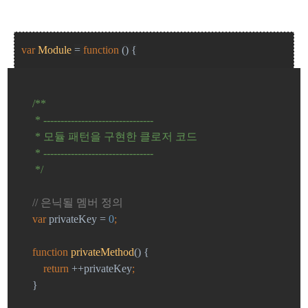
var
Module
=
function
() {
/**
     * --------------------------------
     * 모듈 패턴을 구현한 클로저 코드
     * --------------------------------
     */
// 은닉될 멤버 정의
var 
privateKey = 
0
;
function 
privateMethod
() {
return 
++privateKey
;
}