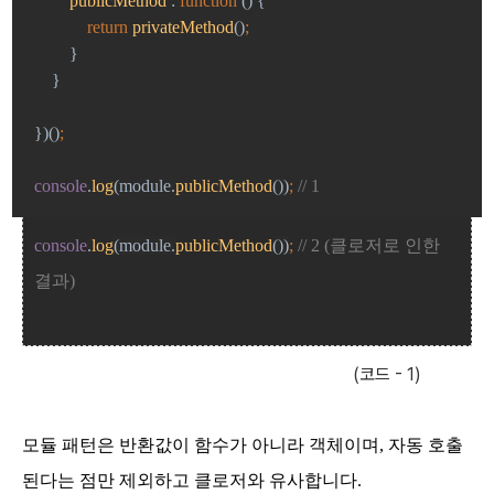
publicMethod 
: 
function 
() {
return 
privateMethod
()
;
}
    }
})()
;
console
.
log
(module.
publicMethod
())
; 
// 1
console
.
log
(module.
publicMethod
())
;
// 2 (클로저로 인한
결과)
(코드 - 1)
모듈 패턴은 반환값이 함수가 아니라 객체이며, 자동 호출
된다는 점만 제외하고 클로저와 유사합니다.