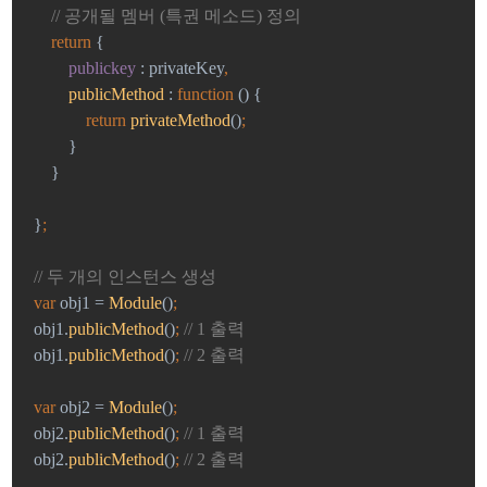
// 공개될 멤버 (특권 메소드) 정의
return 
{
publickey 
: privateKey
,
publicMethod 
: 
function 
() {
return 
privateMethod
()
;
}
    }
}
;
// 두 개의 인스턴스 생성
var 
obj1 = 
Module
()
;
obj1.
publicMethod
()
; 
// 1 출력
obj1.
publicMethod
()
; 
// 2 출력
var 
obj2 = 
Module
()
;
obj2.
publicMethod
()
; 
// 1 출력
obj2.
publicMethod
()
; 
// 2 출력