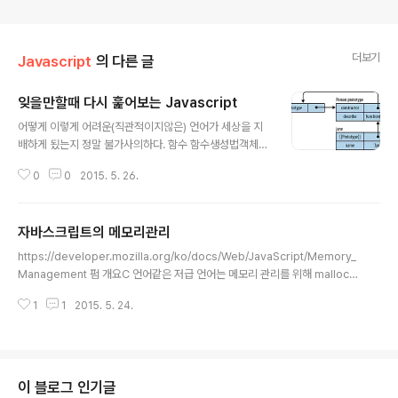
더보기
Javascript
의 다른 글
잊을만할때 다시 훑어보는 Javascript
글 내용
어떻게 이렇게 어려운(직관적이지않은) 언어가 세상을 지
배하게 됬는지 정말 불가사의하다. 함수 함수생성법객체생
성법함수 호이스팅함수 프로퍼티 함수 형태 함수호출과 T
0
0
2015. 5. 26.
his 바인딩 함수 리턴 프로토타입 체이닝실행 컨텍스트스
코프 체인 클로저 객체지향프로그래밍함수형 프로그래밍
자바스크립트에서 함수 C/JAVA/C# 등에서 보통 함수는
자바스크립트의 메모리관리
특정기능을 제공하고 결과값을 얻는 행위 only VS자바스
글 내용
크립트에서의 함수는 위에것 + 모듈화 처리 + 클로저 +
https://developer.mozilla.org/ko/docs/Web/JavaScript/Memory_
객체생성등등 JS의 근간이 되는 많은 기능이 추가되어있
Management 펌 개요C 언어같은 저급 언어는 메모리 관리를 위해 malloc()
다. “자바스크립트 공부에서 가장 중요한것은 함수의 기능
과 free()를 사용한다. 반면, 자바스크립트는 무언가가 생성되었을 때(오브젝트
에 대한 기존 프레임에서 알을 깨고 나오는것” 그리고 this
1
1
2015. 5. 24.
나 문자열 등) 메모리를 할당하고 쓸모 없어졌을 때 '자동으로' free 한다. '자동
에 대한 감각. 1. 함수안에 함수가 들어가서 c++/java 의
으로' 라는 말에는 혼란의 여지가 있다. 이는 자바스크립트를 포함한 여러 고급
멤버함수 (js에서는 메소드) 역..
언어 개발자들에게 메모리 관리가 불가능하다는 인상을 준다. 하지만 실상은 그
렇지 않다. 메모리 생존주기메모리 생존주기는 프로그래밍 언어와 관계없이 비
슷하다.필요할때 할당한다.사용한다. (읽기, 쓰기)필요없어지면 해제한다. 첫 번
이 블로그 인기글