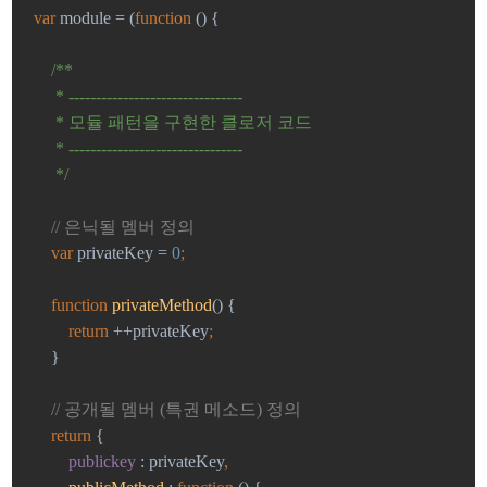
var 
module = (
function 
() {
/**
     * --------------------------------
     * 모듈 패턴을 구현한 클로저 코드
     * --------------------------------
     */
// 은닉될 멤버 정의
var 
privateKey = 
0
;
function 
privateMethod
() {
return 
++privateKey
;
}
// 공개될 멤버 (특권 메소드) 정의
return 
{
publickey 
: privateKey
,