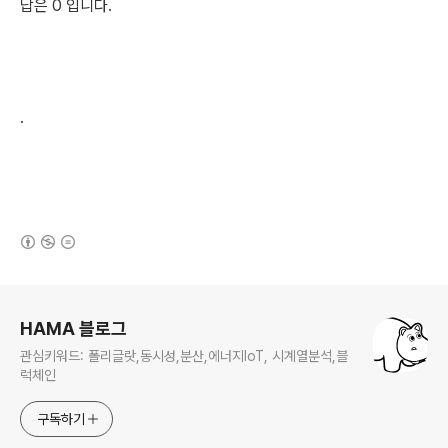
답은 0 입니다.
.
(새창열림)
로그 정보
HAMA 블로그
관심키워드: 폴리글랏,동시성,분산,에너지IoT, 시계열분석,블
럭체인
구독하기