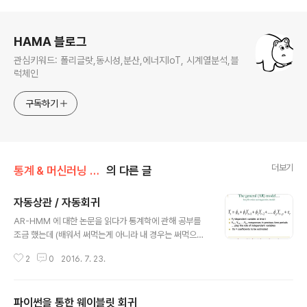
로그 정보
HAMA 블로그
관심키워드: 폴리글랏,동시성,분산,에너지IoT, 시계열분석,블
럭체인
구독하기
더보기
통계 & 머신러닝 & 딥러닝
의 다른 글
자동상관 / 자동회귀
글 내용
AR-HMM 에 대한 논문을 읽다가 통계학에 관해 공부를
조금 했는데 (배워서 써먹는게 아니라 내 경우는 써먹으려
고 배운 경우라 시간이 없어 기초/체계가 부족하다) 관련
2
0
2016. 7. 23.
교과서들이 why 에 대해 설명한 교재는 거의 없더라 ... 몇
권있다일본인이 쓴 "빅데이터를 지배하는 통계의 힘"이란
책이 why 에 대한 책 중 하나 참고로 주파수 해석에 관한
파이썬을 통한 웨이블릿 회귀
책으론 "수학으로 배우는 파동의 법칙" 이 패턴인식으로는