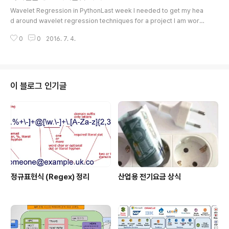
글 내용
"패턴인식 - 오일석 저" 가 참 좋다. 이해시키려고 책을 썼
Wavelet Regression in PythonLast week I needed to get my hea
다는 느낌이 든다...팔아먹으려고 혹은 자신이 성취한것을
d around wavelet regression techniques for a project I am worki
자랑하기 위해 쓰여진 국내 책들이 너무나 많다. 그 와중에
ng on. This post will show how to do basic wavelet regression in
통계학에 대한 편견이 생겼는데 쉬운걸 어렵게 설명하는데
0
0
2016. 7. 4.
Python using PyWavelets. For references I used Chapter 9 in Wa
있어선 최고인 학문같다라는 점.학문 자체가 '글월 (문장)'
sserman's All of Non-Parametric Statistics, Ogden's Essential Wa
으로 설명하는..
velets for Statistical Applications and Data Analysis, and Donoho
and Johnstone's "I..
이 블로그 인기글
정규표현식 (Regex) 정리
산업용 전기요금 상식