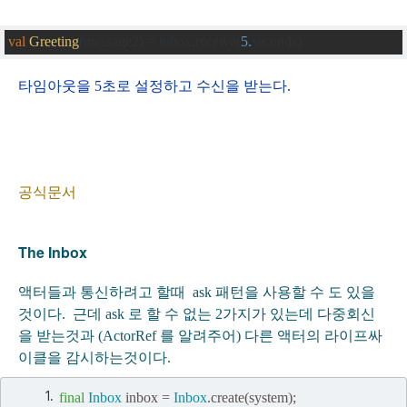
}
val
Greeting
(
message2
)
=
 inbox
.
receive
(
5
.
seconds
)
class
GreetPrinter
extends
Actor
{
def
receive
=
{
타임아웃을 5초로 설정하고 수신을 받는다.
case
Greeting
(
message
)
=>
 println
(
message
)
}
}
공식문서
The Inbox
액터들과 통신하려고 할때
ask 패턴을 사용할 수 도 있을
것이다. 근데 ask 로 할 수 없는 2가지가 있는데 다중회신
을 받는것과 (ActorRef 를 알려주어) 다른 액터의 라이프싸
이클을 감시하는것이다.
final
Inbox
inbox
=
Inbox
.
create
(
system
);