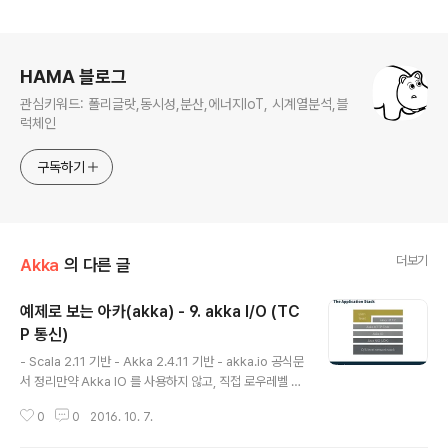
로그 정보
HAMA 블로그
관심키워드: 폴리글랏,동시성,분산,에너지IoT, 시계열분석,블
럭체인
구독하기
더보기
Akka
의 다른 글
예제로 보는 아카(akka) - 9. akka I/O (TC
P 통신)
글 내용
- Scala 2.11 기반 - Akka 2.4.11 기반 - akka.io 공식문
서 정리만약 Akka IO 를 사용하지 않고, 직접 로우레벨 도
구(Selection, Channel, Event, Mutex, Completion
0
0
2016. 10. 7.
Port 등) 를 사용하여 직접 기틀(프레임워크)를 만든다고
할 지라도 이 글은 도움이 될 것입니다. 자신의 통신모듈을