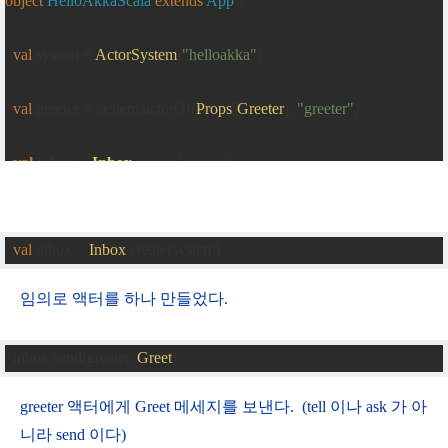
object
HelloAkkaScala
extends
App
{
val
 system 
=
ActorSystem
(
"helloakka"
)
val
 greeter 
=
 system
.
actorOf
(
Props
[
Greeter
],
"greeter"
)
val
 inbox 
=
Inbox
.
create
(
system
)
greeter
.
tell
(
WhoToGreet
(
"akka"
),
ActorRef
.
noSender
)
val
 inbox 
=
Inbox
.
create
(
system
)
inbox
.
send
(
greeter
,
Greet
)
val
Greeting
(
message1
)
=
 inbox
.
receive
(
5
.
seconds
)
임의로 액터를 하나 만들었다.
  println
(
s
"Greeting: 
$message1
"
)
  inbox
.
send
(
greeter
,
Greet
)
val
 greetPrinter 
=
 system
.
actorOf
(
Props
[
GreetPrinter
])
system
.
scheduler
.
schedule
(
0
.
seconds
,
1
.
second
,
 greeter
,
Greet
)(
syste
greeter 액터에게 Greet 메세지를 보낸다. (tell 이나 ask 가 아
니라 send 이다)