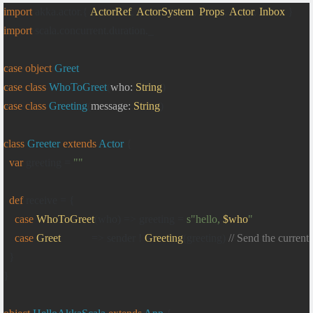
import
 akka
.
actor
.{
ActorRef
,
ActorSystem
,
Props
,
Actor
,
Inbox
}
import
 scala
.
concurrent
.
duration
.
_

case
object
Greet
case
class
WhoToGreet
(
who
:
String
)
case
class
Greeting
(
message
:
String
)
class
Greeter
extends
Actor
{
var
 greeting 
=
""
def
receive
=
{
case
WhoToGreet
(
who
)
=>
 greeting 
=
s
"hello, 
$who
"
case
Greet
=>
 sender 
!
Greeting
(
greeting
)
// Send the current
}
}