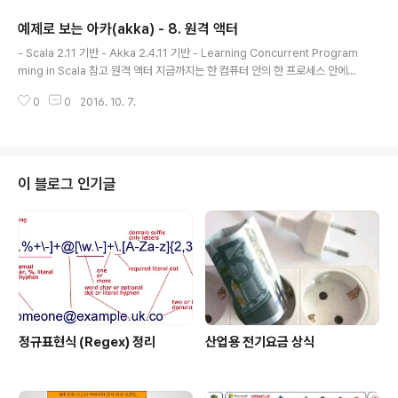
어떻게 조직화하고 ,어떤 것 을 포함해야 할 지에 대한 정보
예제로 보는 아카(akka) - 8. 원격 액터
와 힌트를 얻을 수 있을 테니까요. 하지만 웬간하면 바퀴를
글 내용
또 발명할 필요는 없을 것이고 akka 같은 도구를 이용해서
- Scala 2.11 기반 - Akka 2.4.11 기반 - Learning Concurrent Program
바퀴에 신경쓰기 보단 바퀴로 수레를 만들지, 기차를 만들
ming in Scala 참고 원격 액터 지금까지는 한 컴퓨터 안의 한 프로세스 안에서
지에 대한 상상력의 날개를 펼쳐보는게 어떨까요. 바퀴 만
실행되는 내용이었다. 여기서는 기존의 액터를 가지고 분산된 컴퓨터 상에 배치
드는 사람에 대한 고마움은 마음 속에 간직하시고..이 글은
0
0
2016. 10. 7.
해서 실행해보자. Pingy 와 Pongy 라는 두개의 액터끼리 메세지를 보내고 받
공식 문서를 이..
는 구현을 그대로 해볼것이다.Sbt 에 의존성 추가libraryDependencies +
= "com.typesafe.akka" %% "akka-remote" % "2.4.11"별게 없다 akk
a-remote 의존성만 양쪽에 추가하면 끝.A 컴퓨터 액터 생성 (Pingy)import
akka.actor._ import akka.event.Logging im..
이 블로그 인기글
정규표현식 (Regex) 정리
산업용 전기요금 상식