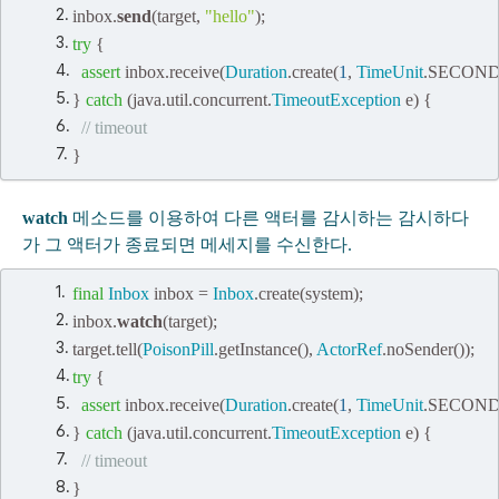
inbox
.
send
(
target
,
"hello"
);
try
{
assert
inbox
.
receive
(
Duration
.
create
(
1
,
TimeUnit
.
SECON
}
catch
(
java
.
util
.
concurrent
.
TimeoutException
e
)
{
// timeout
}
watch
메소드를 이용하여
다른 액터를 감시하는
감시하다
가 그 액터가 종료되면 메세지를 수신한다.
final
Inbox
inbox
=
Inbox
.
create
(
system
);
inbox
.
watch
(
target
);
target
.
tell
(
PoisonPill
.
getInstance
(),
ActorRef
.
noSender
());
try
{
assert
inbox
.
receive
(
Duration
.
create
(
1
,
TimeUnit
.
SECON
}
catch
(
java
.
util
.
concurrent
.
TimeoutException
e
)
{
// timeout
}