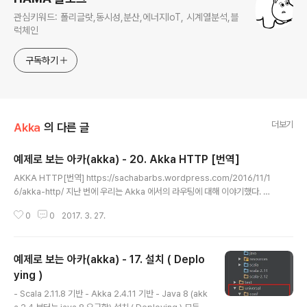
관심키워드: 폴리글랏,동시성,분산,에너지IoT, 시계열분석,블
럭체인
구독하기
더보기
Akka
의 다른 글
예제로 보는 아카(akka) - 20. Akka HTTP [번역]
글 내용
AKKA HTTP[번역] https://sachabarbs.wordpress.com/2016/11/1
6/akka-http/ 지난 번에 우리는 Akka 에서의 라우팅에 대해 이야기했다. 이
번에는 Akka의 http 지원에 대해 알아 보겠는데, 그 전에 약간의 역사에 대해
0
0
2017. 3. 27.
살펴보자. Akka.Http가 있기 전에 스칼라 개발자들은 이미 Spray라는 Akk
기반 http 라이브러리를 사용할 수 있었다. 여기에 Spray설명서가 있으니 참
고 하시고. http://spray.io/이 프레임워크는 매우 잘 작성되어 있기 때문에 이
예제로 보는 아카(akka) - 17. 설치 ( Deplo
팀이 수행해 많은 놓은 작업을 이용해서 Akka.Http에 대한 많은 코드베이스가
형성되어 졌다. 실제로 Spray에 익숙하다면 Akka.Http에서서 route 와 JS
ying )
글 내용
ON이 처리되는..
- Scala 2.11.8 기반 - Akka 2.4.11 기반 - Java 8 (akk