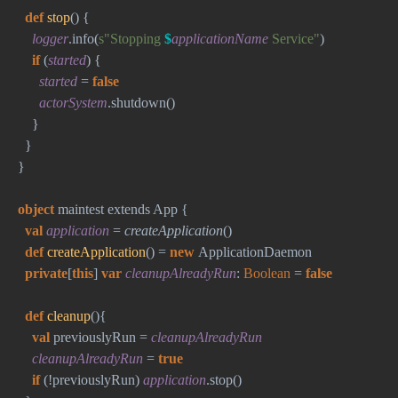
def 
stop
() {
logger
.info(
s"Stopping 
$
applicationName
 Service"
)
if 
(
started
) {
started 
= 
false
actorSystem
.shutdown()
    }
  }
}
object 
maintest extends 
App {
val 
application 
= 
createApplication
()
def 
createApplication
() = 
new 
ApplicationDaemon
private
[
this
] 
var 
cleanupAlreadyRun
: 
Boolean 
= 
false
  def 
cleanup
(){
val 
previouslyRun = 
cleanupAlreadyRun
    cleanupAlreadyRun 
= 
true
    if 
(!previouslyRun) 
application
.stop()