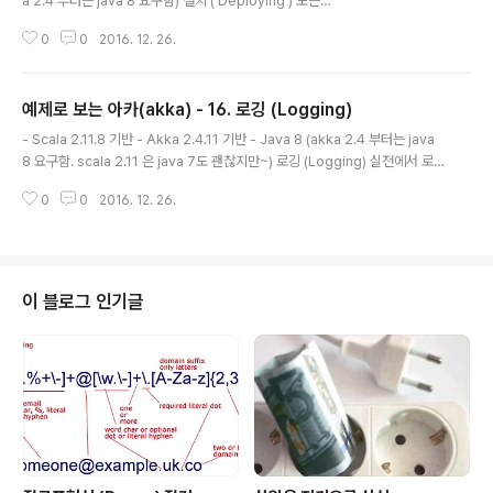
a 2.4 부터는 java 8 요구함) 설치 ( Deploying ) 모든
작업을 마치고 나면 실제 서비스를 위해 설치를 해야합니
0
0
2016. 12. 26.
다. Scala 기반의 Akka 에서는 어떻게 하는지 알아보겠습
니다. 참고로 이렇게 하는방법 말고 다른 방식으로도 할 수
있습니다. 매우 다양한 방식이 도처에 흩날리고 있다는.. O
예제로 보는 아카(akka) - 16. 로깅 (Logging)
TL.... 하지만 제가 소개하는 Sbt stage 방식이 Akka 나
글 내용
Play 전개에 가장 좋은거 같네요. * 우아하게 종료하는 부
- Scala 2.11.8 기반 - Akka 2.4.11 기반 - Java 8 (akka 2.4 부터는 java
분에 대해서는 apache 데몬등을 이용해서 만들 수 있을
8 요구함. scala 2.11 은 java 7도 괜찮지만~) 로깅 (Logging) 실전에서 로
것 같습니다. * 서비스로서 만들기 위해서는 저는 그냥 실
깅은 매우 중요합니다. 아카 프레임워크는 내부 로깅 시스템도 있으며 외부 로
행스크립트를 init.d 에 넣어줘서 처리합니다. 다른 방법있
0
0
2016. 12. 26.
깅프레임워크 또한 지원 하는데요. 이렇게 혼재하다보니 처음에 아카를 할 때
으면 소..
로깅에 애를 먹을 수 도 있습니다. 다음 예를 따라해보면서 감을 익혀 보겠습니
다. * self4j 나 logback 그 자체에 대한 정보는 다른글을 참고하세요. * 모두
테스트하여 제대로 작동되는 것을 확인하였습니다. * 하지만 이게 최선의 방법
이라거나 제가 설명한 내용이 100% 정확하다는 보장은 못해드립니다. OTL.
이 블로그 인기글
0. 기본 프로젝트 생성 가장..