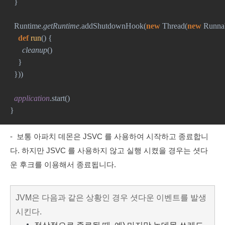
  }
  Runtime.
getRuntime
.addShutdownHook(
new 
Thread(
new 
Runna
def 
run
() {
cleanup
()
    }
  }))
application
.start()
}
- 보통 아파치 데몬은 JSVC 를 사용하여 시작하고 종료합니
다. 하지만 JSVC 를 사용하지 않고 실행 시켰을 경우는 셧다
운 후크를 이용해서 종료됩니다.
JVM은 다음과 같은 상황인 경우 셧다운 이벤트를 발생
시킨다.