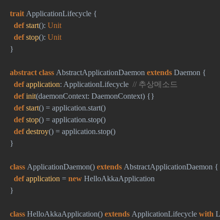
trait 
ApplicationLifecycle {
def 
start
(): 
Unit
def 
stop
(): 
Unit
}
abstract class 
AbstractApplicationDaemon 
extends 
Daemon {
def 
application
: ApplicationLifecycle  
// 
추상메소드
def 
init
(daemonContext: DaemonContext) {}
def 
start
() = application.start()
def 
stop
() = application.stop()
def 
destroy
() = application.stop()
}
class 
ApplicationDaemon() 
extends 
AbstractApplicationDaemon {
def 
application 
= 
new 
HelloAkkaApplication
}
class 
HelloAkkaApplication() 
extends 
ApplicationLifecycle 
with 
L