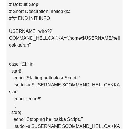
# Default-Stop:
# Short-Description: helloakka
### END INIT INFO
USERNAME=who??
COMMAND_HELLOAKKA="/home/$
USERNAME/hell
oakka/run"
case "$1" in
start)
echo "Starting helloakka Script.."
sudo -u $USERNAME $COMMAND_HELLOAKKA
start
echo "Done!!"
;;
stop)
echo "Stopping helloakka Script.."
sudo -u $USERNAME $COMMAND_HELLOAKKA