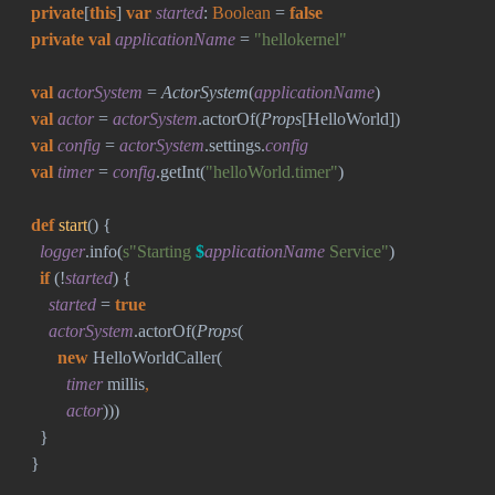
private
[
this
] 
var 
started
: 
Boolean 
= 
false
  private val 
applicationName 
= 
"hellokernel"
val 
actorSystem 
= 
ActorSystem
(
applicationName
)
val 
actor 
= 
actorSystem
.actorOf(
Props
[HelloWorld])
val 
config 
= 
actorSystem
.settings.
config
val 
timer 
= 
config
.getInt(
"helloWorld.timer"
)
def 
start
() {
logger
.info(
s"Starting 
$
applicationName
 Service"
)
if 
(!
started
) {
started 
= 
true
actorSystem
.actorOf(
Props
(
new 
HelloWorldCaller(
timer 
millis
,
actor
)))
    }
  }