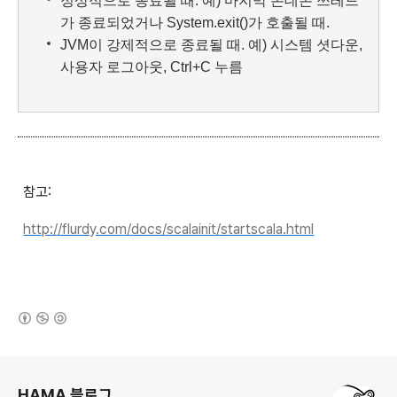
정상적으로 종료될 때. 예) 마지막 논데몬 쓰레드
가 종료되었거나 System.exit()가 호출될 때.
JVM이 강제적으로 종료될 때. 예) 시스템 셧다운,
사용자 로그아웃, Ctrl+C 누름
참고:
http://flurdy.com/docs/scalainit/startscala.html
(새창열림)
로그 정보
HAMA 블로그