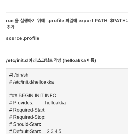
run 을 실행하기 위해 .profile 파일에 export PATH=$PATH:.
추가
source .profile
/etc/init.d 아래 스크립트 작성 (helloakka
이름)
#! /bin/sh
# /etc/init.d/helloakka
### BEGIN INIT INFO
# Provides: helloakka
# Required-Start:
# Required-Stop:
# Should-Start:
# Default-Start: 2 3 4 5