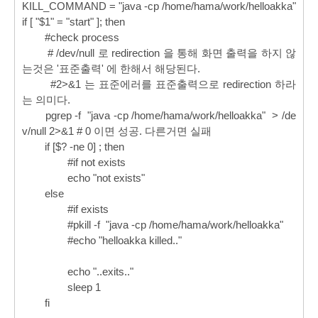
KILL_COMMAND = "java -cp /home/hama/work/helloakka"
if [ "$1" = "start" ]; then
#check process
# /dev/null 로 redirection 을 통해 화면 출력을 하지 않
는것은 '표준출력' 에 한해서 해당된다.
#2>&1 는 표준에러를 표준출력으로 redirection 하라
는 의미다.
pgrep -f
"java -cp /home/hama/work/helloakka"
> /de
v/null 2>&1
# 0 이면 성공. 다른거면 실패
if [$? -ne 0] ; then
#if not exists
echo "not exists"
else
#if exists
#pkill -f
"java -cp /home/hama/work/helloakka"
#echo "helloakka killed.."
echo "..exits.."
sleep 1
fi