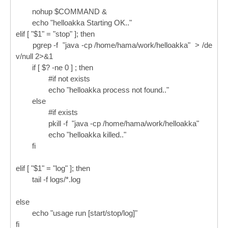
nohup $COMMAND &
echo "helloakka Starting OK.."
elif [ "$1" = "stop" ]; then
pgrep -f
"java -cp /home/hama/work/helloakka"
> /de
v/null 2>&1
if [ $? -ne 0 ] ; then
#if not exists
echo "helloakka process not found.."
else
#if exists
pkill -f
"java -cp /home/hama/work/helloakka"
echo "helloakka killed.."
fi
elif [ "$1" = "log" ]; then
tail -f logs/*.log
else
echo "usage run [start/stop/log]"
fi