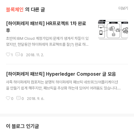
더보기
블록체인
의 다른 글
[하이퍼레저 패브릭] HR프로젝트 1차 완료
후
글 내용
초반에 IBM Cloud 계정가입에 문제가 생겨서 차질이 있
었지만, 한달동안 하이퍼레저 프로젝트를 잘(?) 완료 하였
다. 해당 프로젝트는 웹서비스단(React,Express,Mong
1
0
2018. 11. 2.
o)와 블록체인단(Composer Rest Server, IBM Bloc
kchain) 으로 이루어졌는데, 중간에서 Mongodb가 캐싱
역할을 하며, 웹서비스단에서 블록체인에 대한 호출 즉 Co
[하이퍼레저 패브릭] Hyperledger Composer 글 모음
mposr API 호출을 위임하고 있는 형태. 따라서 Compo
글 내용
ser Rest 서버를 멀티유저(혹은 싱글서버를 카드별로 여
사족 하이퍼레저 컴포저는 분명히 하이퍼레저 패브릭 네트워크/어플리케이션
러개) 가 아닌 단일유저가 사용하므로 신뢰의 분산에는 적
을 만들기 쉽게 해주지만, 패브릭을 추상화 하는데 있어서 어려움도 많습니다.
합치 않은 모습..차후에 이걸 어떻게 분산시킬지.. 분산을
(패브릭에서 추가된 기술을 따라 잡지 못한다던가, 모습이 전혀 달라서 처음 진
꼭 시켜야할지에 대한 고민과 동시에 하이퍼레저를 다루는
0
0
2018. 9. 6.
입하는 사람들에게 큰 혼동을 초래. 예를들어 컴포저의 Participant 가 fabirc
방식이 굉장히 다양할수 있으며, 버전에 따라서 예..
의 무엇과 매칭되는가? 컴포저의 Card 개념은 fabric의 무엇인가? 컴포저로
멀티유져/조직을 다루는 방법등~) 현재 몇몇 문제 때문에 IBM에서 컴포저에 대
한 지원을 줄였지만, 업데이트는 계속 될 것이라고 하네요. 개인적으로는 컴포
저의 역할이 매우 중요하리라 생각합니다. 이쪽이 훨씬 더 키워드들이 실세계와
이 블로그 인기글
매칭되며 간단하니까요~사람들이 사용하지 않는 기술,어려운 기술은 사장되기