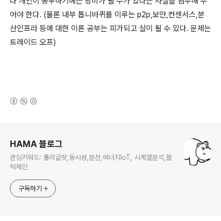
나 개인이 공부하기에는 낭비가 될 수가 있다는 사실을 염두해 두
어야 한다. (물론 내부 톱니바퀴를 이루는 p2p,보안,컨센서스,분
산인프라 등에 대한 이론 공부는 피가되고 살이 될 수 있다. 문제는
트레이드 오프)
(새창열림)
로그 정보
HAMA 블로그
관심키워드: 폴리글랏,동시성,분산,에너지IoT, 시계열분석,블
럭체인
구독하기