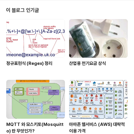
는데 이제는 순수탈중앙주의자 빼고는 업계에서 합의를 한
분위기인거 같기도 하다. 당장의 호구지책도 중요하니까.
이 블로그 인기글
가끔 분산장부와 분산DB가 무슨 차이냐라고 묻는 사람이
있는데 이것도 큰 차이가 있는데, 첫째 악의의 노드(비잔
틴)를 감안하냐, 둘째 불변이 필수적인 데이터만 저장되느
냐, 마지막 세째가 바로 여기서 심플하게 이야기할 거버넌
스 문제이다. 최근 공공기관이라든지 여러 블록체..
정규표현식 (Regex) 정리
산업용 전기요금 상식
MQTT 와 모스키토(Mosquitt
아마존 웹서비스 (AWS) 대략적
o) 란 무엇인가?
이용 가격