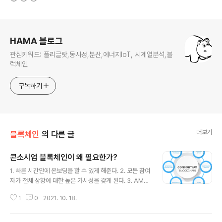
로그 정보
HAMA 블로그
관심키워드: 폴리글랏,동시성,분산,에너지IoT, 시계열분석,블
럭체인
구독하기
더보기
블록체인
의 다른 글
콘소시엄 블록체인이 왜 필요한가?
글 내용
1. 빠른 시간안에 온보딩을 할 수 있게 해준다. 2. 모든 참여
자가 전체 상황에 대한 높은 가시성을 갖게 된다. 3. AML
& KYC 프로세스를 표준적으로 도입할 수 있다. 4. 참여자
1
0
2021. 10. 18.
들의 행위에 대한 투명성을 가져왔다. 5. 데이터 가용성을
높여 준다. 6. 대사,감사과정이 투명하다. (기능을 제공한
다) 7. 신뢰비용을 낮춰 준다. 8. 제품의 유통과정과 제조사