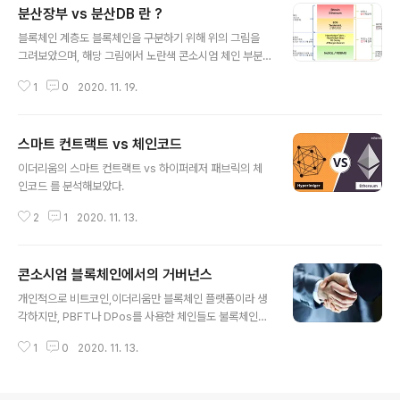
분산장부 vs 분산DB 란 ?
에 대한 출처에 대한 확인을 빠르게 할 수 있다. 9. 내부토
글 내용
큰을 활용하여 안정적으로 금융 거래의 서브시스템으로 활
블록체인 계층도 블록체인을 구분하기 위해 위의 그림을
용 할 수 있다. (추후 CDBC와의 연계 고려) 10. 외부 시스
그려보았으며, 해당 그림에서 노란색 콘소시엄 체인 부분
템 및 데이터와의 인터그레이션이 원할 할 수 있다. 11. 특
과 녹색의 일반DB의 차이점에 대해서 테이블로 세밀히 구
정 트랜잭션은 특정 조직(개인)들만 볼 수 있도록 조작 할
1
0
2020. 11. 19.
분해 보았습니다. 분산장부 vs 분산DB
수 있다. 12. 일정한 트랜잭션 성능을 보..
스마트 컨트랙트 vs 체인코드
글 내용
이더리움의 스마트 컨트랙트 vs 하이퍼레저 패브릭의 체
인코드 를 분석해보았다.
2
1
2020. 11. 13.
콘소시엄 블록체인에서의 거버넌스
글 내용
개인적으로 비트코인,이더리움만 블록체인 플랫폼이라 생
각하지만, PBFT나 DPos를 사용한 체인들도 불록체인이
라 말하는 사람들에 대해 틀렸다라고 말하지도 않는다. 네
1
0
2020. 11. 13.
트워크 참여가 제한된 콘소시엄형 블록체인 (분산장부라고
도 말하는)은 나름 "신뢰비용" 을 줄이는데 잘 사용 될 수
있는 자질을 가졌으므로 이것들 또한 블록체인이라고 불리