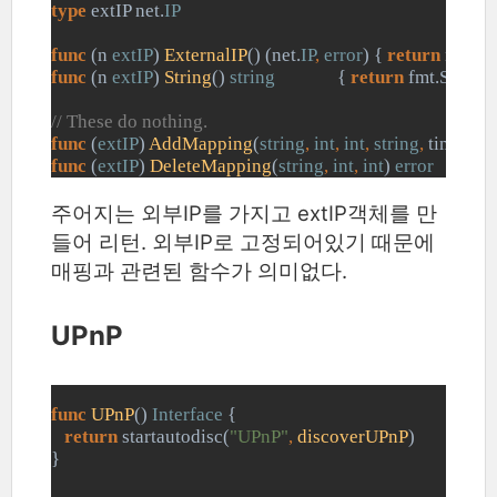
type 
extIP net.
IP
func 
(n 
extIP
) 
ExternalIP
() (net.
IP
, 
error
) { 
return 
net.
IP
func 
(n 
extIP
) 
String
() 
string              
{ 
return 
fmt.Sprintf
// These do nothing.
func 
(
extIP
) 
AddMapping
(
string
, 
int
, 
int
, 
string
, 
time.
Dur
func 
(
extIP
) 
DeleteMapping
(
string
, 
int
, 
int
) 
error               
주어지는 외부IP를 가지고 extIP객체를 만
들어 리턴. 외부IP로 고정되어있기 때문에
매핑과 관련된 함수가 의미없다.
UPnP
func 
UPnP
() 
Interface 
{
return 
startautodisc(
"UPnP"
, 
discoverUPnP
)
}