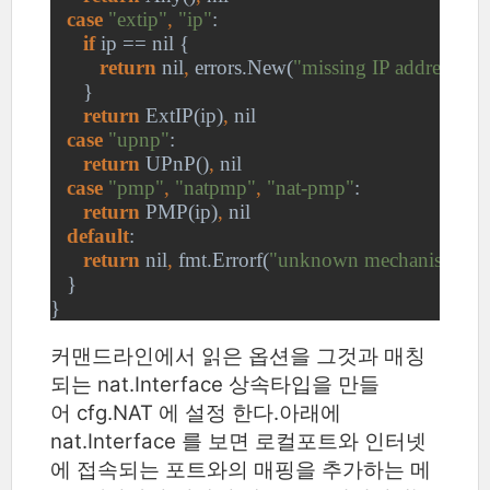
case 
"extip"
, 
"ip"
:
if 
ip == nil {
return 
nil
, 
errors.New(
"missing IP address"
)
      }
return 
ExtIP(ip)
, 
nil
case 
"upnp"
:
return 
UPnP()
, 
nil
case 
"pmp"
, 
"natpmp"
, 
"nat-pmp"
:
return 
PMP(ip)
, 
nil
default
:
return 
nil
, 
fmt.Errorf(
"unknown mechanism %
   }
}
커맨드라인에서 읽은 옵션을 그것과 매칭
되는
nat.Interface 상속
타입을 만들
어 cfg.NAT 에 설정 한다.아래에
nat.Interface 를 보면 로컬포트와 인터넷
에 접속되는 포트와의 매핑을 추가하는 메