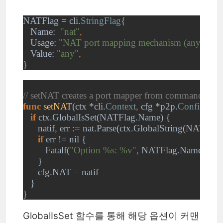
NATFlag = cli.
StringFlag
{
   Name:  
"nat"
,
Usage: 
"NAT port mapping mechanism (any|none|
Value: 
"any"
,
}
// setNAT creates a port mapper from command line f
func 
setNAT
(ctx *cli.
Context
, 
cfg *p2p.
Config
) {
if 
ctx.GlobalIsSet(NATFlag.Name) {
      natif
, 
err := nat.Parse(ctx.GlobalString(NATFla
if 
err != nil {
         Fatalf(
"Option %s: %v"
, 
NATFlag.Name
, 
err)
      }
      cfg.NAT = natif
   }
}
GlobalIsSet 함수를 통해 해당 옵션이 커맨