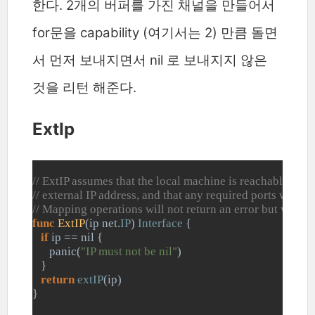
한다. 2개의 버퍼를 가진 채널을 만들어서
for문을 capability (여기서는 2) 만큼 돌면
서 먼저 보내지면서 nil 로 보내지지 않은
것을 리턴 해준다.
ExtIp
// ExtIP assumes that the local machine is reachable on t
// external IP address, and that any required ports were
// Mapping operations will not return an error but won't 
func 
ExtIP
(ip net.
IP
) 
Interface 
{
if 
ip == nil {
      panic(
"IP must not be nil"
)
   }
return 
extIP
(ip)
}