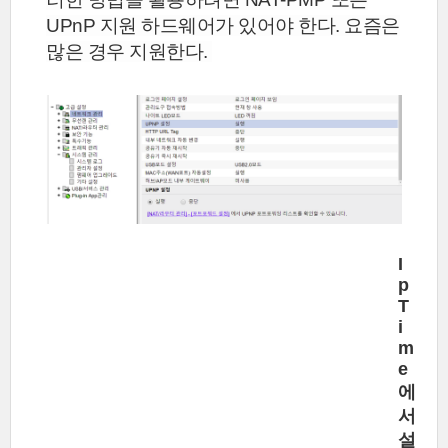
UPnP 지원 하드웨어가 있어야 한다. 요즘은
많은 경우
지원한다.
I
p
T
i
m
e
에
서
설