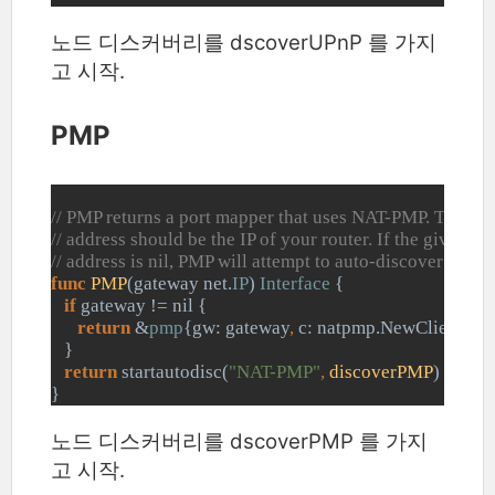
노드 디스커버리를 dscoverUPnP 를 가지
고 시작.
PMP
// PMP returns a port mapper that uses NAT-PMP. The pr
// address should be the IP of your router. If the given g
// address is nil, PMP will attempt to auto-discover the ro
func 
PMP
(gateway net.
IP
) 
Interface 
{
if 
gateway != nil {
return 
&
pmp
{gw: gateway
, 
c: natpmp.NewClient(ga
   }
return 
startautodisc(
"NAT-PMP"
, 
discoverPMP
)
}
노드 디스커버리를
dscoverPMP 를 가지
고 시작.