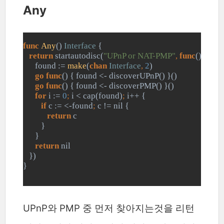
Any
func 
Any
() 
Interface 
{
return 
startautodisc(
"UPnP or NAT-PMP"
, 
func
() 
Interf
      found := 
make
(
chan 
Interface
, 
2
)
go func
() { found <- discoverUPnP() }()
go func
() { found <- discoverPMP() }()
for 
i := 
0
; 
i < cap(found)
; 
i++ {
if 
c := <-found
; 
c != nil {
return 
c
         }
      }
return 
nil
   })
}
UPnP와 PMP 중 먼저 찾아지는것을 리턴