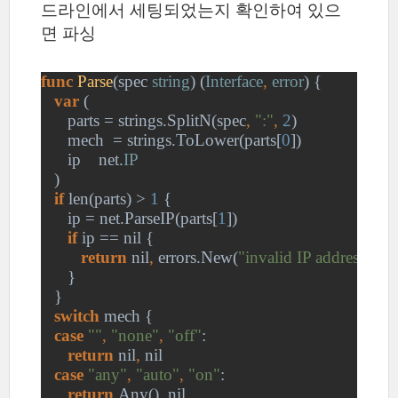
드라인에서 세팅되었는지 확인하여 있으
면 파싱
func 
Parse
(spec 
string
) (
Interface
, 
error
) {
var 
(
      parts = strings.SplitN(spec
, 
":"
, 
2
)
      mech  = strings.ToLower(parts[
0
])
      ip    net.
IP
)
if 
len(parts) > 
1 
{
      ip = net.ParseIP(parts[
1
])
if 
ip == nil {
return 
nil
, 
errors.New(
"invalid IP address"
)
      }
   }
switch 
mech {
case 
""
, 
"none"
, 
"off"
:
return 
nil
, 
nil
case 
"any"
, 
"auto"
, 
"on"
:
return 
Any()
, 
nil