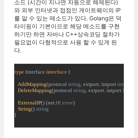
소드 (시간이 지나면 자동으로 해제된다)
와 외부 인터넷과 접점인 게이트웨이의 IP
를 알 수 있는 메소드가 있다. Golang은 덕
타이핑이 기본이므로 해당 메소드를 구현
하기만 하면 자바나 C++상속코딩 절차가
필요없이 다형적으로 사용 할 수 있게 된
다.
type 
Interface 
interface 
{
AddMapping
(protocol 
string
, 
extport
, 
intport 
int
, 
name
DeleteMapping
(protocol 
string
, 
extport
, 
intport 
int
) 
err
ExternalIP
() (net.
IP
, 
error
)
String
() 
string
}