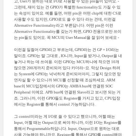
고, User가 원하는 대로 I/O로 사용할 수 있는 pin들이 있어요. -
그런데, 재미 있는 건 GPIO가 특별한 functionality도 가질 수 있
는 속성이 있어요. 예를 들면, 어떤 pin은 어떤 chip에 대한 CS로
사용할 수도 있지만, GPIO로도 쓸 수 있다 라는 건데, 이런걸
Alternative Functionality라고 부른답니다. 어떤 pin은 이런
Alternative Functionality를 갖는가 하면, GPIO 전용으로만 쓰이
는 pin들도 있어요. 꼭 MCU의 User Manual을 잘 읽어 보세요 -
이런걸 일컬어 GPIO라고 부르는데, GPIO라는 건 GP + I/O라는
말이죠. GPIO는 말 그대로 , IO니까, Input을 받거나, Output을 내
놓거나 하는 데 쓰여용. 이런 GPIO는 MCU하나에 적으면 10개
많으면 200개까지 준비되어 있다 카더라~요. 막상 Design 하려
는 System에 GPIO는 넉넉하게 준비되어야지, 그렇지 않으면 망
연자실 할 수 있으니까 MCU를 선정할 때 조심하세요. ARM
base의 MCU입장에서의 GPIO는 AMBA bus에 연결된 SOC
Peripheral 이에요. APB bus에 연결된 Slave라고 보시면 되는 거
죠. 그러니까, 이런 GPIO들도 Register를 가지고 있고, CPU입장
에서는 Register를 통해서 control 가능하답니다.
그 control이라는 게 I/O로 쓸 수 있다고 했으니까, 어쩔 때는
Input, 어쩔 때는 Output으로 써야 하니까, 이런 I/O는 Register를
통해서 Programmable하답니다. Input, Output으로 원하는 대로
사용 가능해야 하니까요. Register를 통해서 GPIO를 control해야