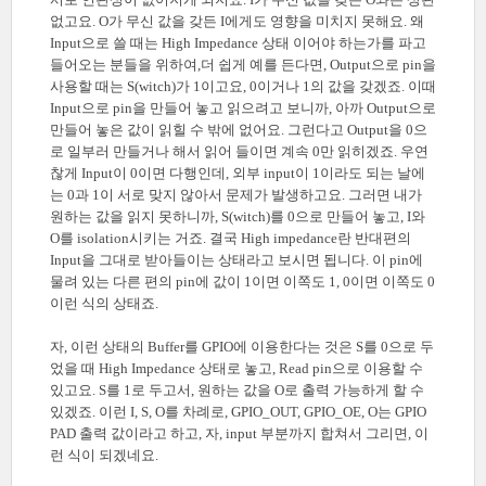
없고요. O가 무신 값을 갖든 I에게도 영향을 미치지 못해요. 왜
Input으로 쓸 때는 High Impedance 상태 이어야 하는가를 파고
들어오는 분들을 위하여,더 쉽게 예를 든다면, Output으로 pin을
사용할 때는 S(witch)가 1이고요, 0이거나 1의 값을 갖겠죠. 이때
Input으로 pin을 만들어 놓고 읽으려고 보니까, 아까 Output으로
만들어 놓은 값이 읽힐 수 밖에 없어요. 그런다고 Output을 0으
로 일부러 만들거나 해서 읽어 들이면 계속 0만 읽히겠죠. 우연
찮게 Input이 0이면 다행인데, 외부 input이 1이라도 되는 날에
는 0과 1이 서로 맞지 않아서 문제가 발생하고요. 그러면 내가
원하는 값을 읽지 못하니까, S(witch)를 0으로 만들어 놓고, I와
O를 isolation시키는 거죠. 결국 High impedance란 반대편의
Input을 그대로 받아들이는 상태라고 보시면 됩니다. 이 pin에
물려 있는 다른 편의 pin에 값이 1이면 이쪽도 1, 0이면 이쪽도 0
이런 식의 상태죠.
자, 이런 상태의 Buffer를 GPIO에 이용한다는 것은 S를 0으로 두
었을 때 High Impedance 상태로 놓고, Read pin으로 이용할 수
있고요. S를 1로 두고서, 원하는 값을 O로 출력 가능하게 할 수
있겠죠. 이런 I, S, O를 차례로, GPIO_OUT, GPIO_OE, O는 GPIO
PAD 출력 값이라고 하고, 자, input 부분까지 합쳐서 그리면, 이
런 식이 되겠네요.